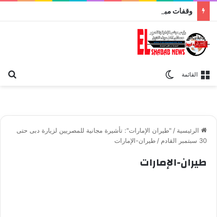
وقفات مباركة مع سورة الحج.. الجامع الأزهر يعقد اليوم ملتقى القضايا المعاصرة اليوم
بح
الوضع المظلم
القائمة
الرئيسية
/
"طيران الإمارات": تأشيرة مجانية للمصريين لزيارة دبى حتى
30 سبتمبر القادم
/
طيران-الإمارات
طيران-الإمارات