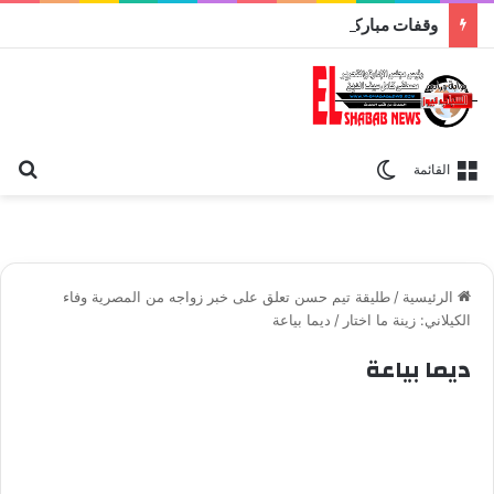
وقفات مباركة مع سورة الحج.. الجامع الأزهر يعقد اليوم ملتقى القضايا المعاصرة اليوم
بح
الوضع المظلم
القائمة
الرئيسية
/
طليقة تيم حسن تعلق على خبر زواجه من المصرية وفاء
الكيلاني: زينة ما اختار
/
ديما بياعة
ديما بياعة