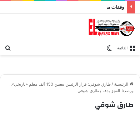
وقفات مباركة مع سورة الحج.. الجامع الأزهر يعقد اليوم ملتقى القضايا المعاصرة اليوم
بح
الوضع المظلم
القائمة
الرئيسية
/
طارق شوقي: قرار الرئيس بتعيين 150 ألف معلم «تاريخي»..
ورصدنا العجز بدقة
/
طارق شوقي
طارق شوقي