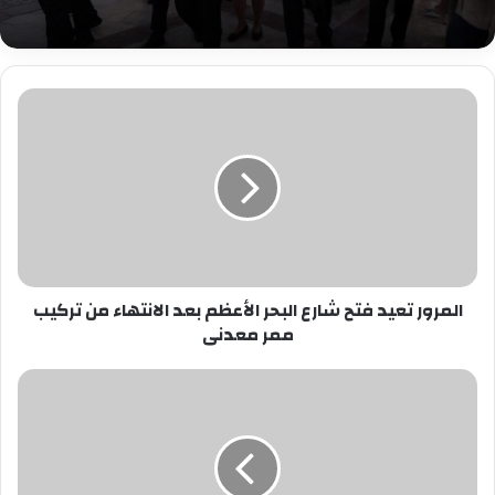
المرور
تعيد
فتح
شارع
البحر
الأعظم
بعد
الانتهاء
من
المرور تعيد فتح شارع البحر الأعظم بعد الانتهاء من تركيب
تركيب
ممر معدنى
ممر
معدنى
بيان
هام
من
التموين
حول
المشغولات