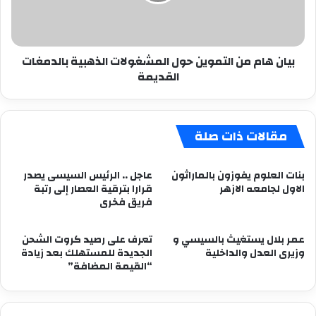
الذهبية
بالدمغات
القديمة
بيان هام من التموين حول المشغولات الذهبية بالدمغات
القديمة
مقالات ذات صلة
بنات العلوم يفوزون بالماراثون
عاجل .. الرئيس السيسى يصدر
الاول لجامعه الازهر
قرارا بترقية العصار إلى رتبة
فريق فخرى
عمر بلال يستغيث بالسيسي و
تعرف على رصيد كروت الشحن
وزيرى العدل والداخلية
الجديدة للمستهلك بعد زيادة
“القيمة المضافة”