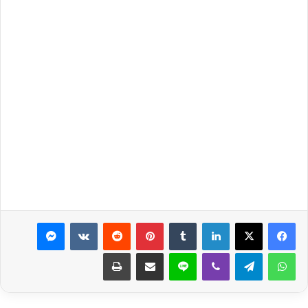
لينكدإن
بينتيريست
ماسنجر
واتساب
تيلقرام
ڤايبر
لاين
مشاركة عبر البريد
طباعة