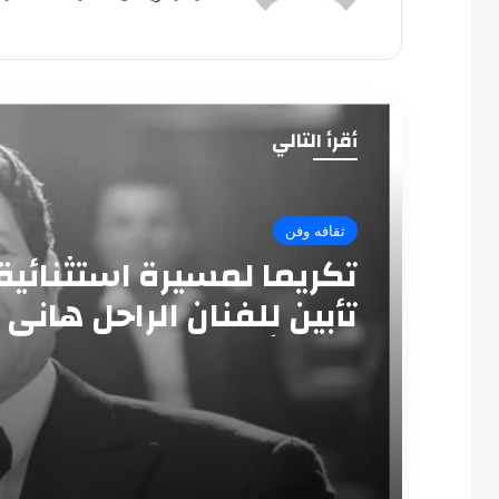
أقرأ التالي
ثقافه وفن
تكريما لمسيرة استثنائية
تأبين للفنان الراحل هاني
بدار الأوبرا