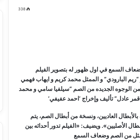
338
مصطفى
كامل
سيف
الدين
….
ف السمع في اول ظهور له بتصوير الفيلم
يكتب
ميلاد
ريم البارودي” و الممثل محمد كريم و ايهاب فهمي
جديد
 الدين …. يكتب
مصطفى كامل سيف الدين …. يكتب
 من الوجوه الجديده من الصم “سيلفيا سامي و محمد
را القرن 21
ميلاد جديد
مر عادل” تأليف وإخراج ‘احمد عفيفي’
بالأبطال العاديين، ونسخة من أبطال الصم، يتم
بطال الأصليين». ويضيف: «الفيلم تدور أحداثه بين
ممثل من الصم وضعاف السمع