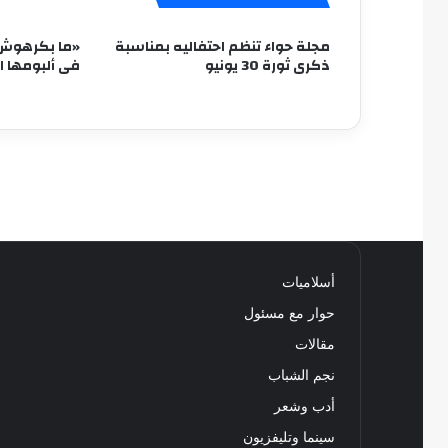
مجلة حواء تنظم احتفاليه بمناسبة
«ما بكرهوش».
ذكرى ثورة 30 يونيو
فى ألبومها ا
أسلاميات
حوار مع مسئول
مقالات
نجم الشباب
أدب وشعر
سينما وتليفزيون