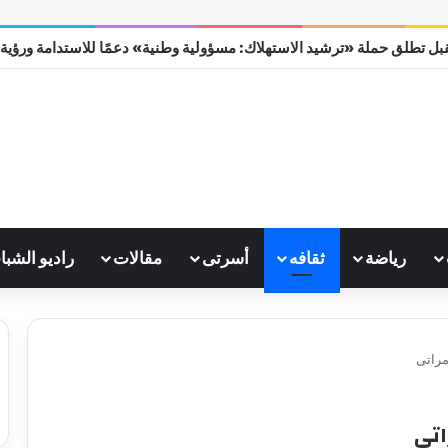
بل تطلق حملة «ترشيد الاستهلاك: مسؤولية وطنية» دعمًا للاستدامة ورؤية مصر
رياضة
ثقافه
أسرتى
مقالات
راديو الشبا
راتى
تى