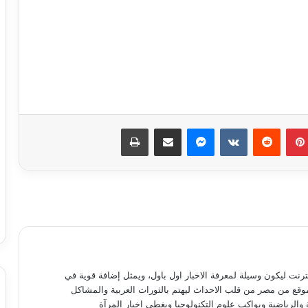
مسلسل “إمام الدعاة” أبرز أعمال الراحل
نبيل الغول
بينتيريست
ماسنجر
مشاركة عبر البريد
طباعة
روجينا لـ أشرف زكي: حبيب عمري وتاج
راسي.. ربنا يحفظ عمرك ليا ولبناتك
9 ملايين جنيه.. إجمالي إيرادات فيلم
«الست» لـ منى زكي في 4 أيام
متحف الفنون الشعبية بأكاديمية الفنون
نترنت ليكون وسيلة لمعرفة الاخبار اول باول، ويمثل إضافة قوية في
يستقبل طلاب المعهد العالي للفنون
موقع من مصر من قلب الاحداث ليهتم بالثورات العربية والمشاكل
التطبيقية بأكتوبر
 والرياضية ويواكب علوم التكنولوجيا ويغطي اخبار المرآة