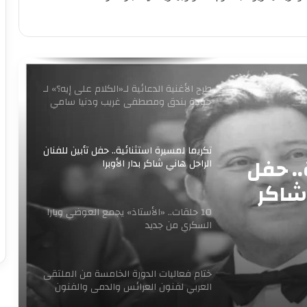
برعاية وزير الثقافة إطلاق مبادرة ” فلنذهب
اليهم “
طرح الأغنية الدعائية لـ«الكلام على إيه؟» لـ
حودة بندق ومصطفى غريب ودنيا سامي
تكريما لمسيرة استثنائية.. حفل تأبين للفنان
.. حفل
الراحل هاني شاكر بدار الأوبرا
 شاكر
10 حلقات.. «الأستاذ» يجمع العوضي ويارا
السكري من جديد
ختام فعاليات الدورة الخامسة من الملتقى
العربي لفنون العرائس والدمى والفنون
المجاورة