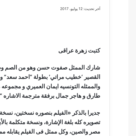
آخر تحديث: 12 يوليو، 2017
مصطفى
كامل
سيف
كتبت زهرة عراقى
الدين
….
شارك الممثل صفوت حسن وهو من الصم وضعا
يكتب
مايسه
القصير ‘خطيب مراتي’ بطولة “احمد سعد” و “
عطوه
مصطفى كامل سيف
والممثله التونسيه ايمان العميري و مجموعه
كليوباترا
مايسه عطوه كليوبات
القرن
طارق و هاجر جمال برفقة مترجمة الاشاره “ق
21
جديرا بالذكر «الفيلم بنصوره نسختين، نسخة 
تصويره كله بلغة الإشارة، ونسخة متكلمة بالأ
مصر والصين، وكل ممثل فى الفيلم يقابله 