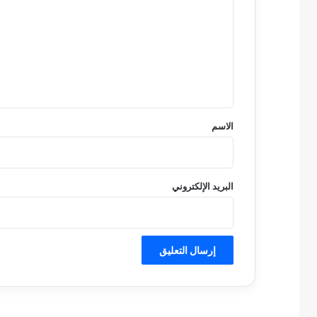
ت
ع
ل
ي
ق
*
الاسم
البريد الإلكتروني