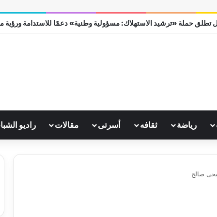
 تطلق حملة «ترشيد الاستهلاك: مسؤولية وطنية» دعمًا للاستدامة ورؤية مصر 0
رياضة
ثقافه
أسرتى
مقالات
راديو الشبا
حى صالح