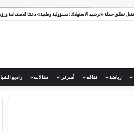
قبل تطلق حملة «ترشيد الاستهلاك: مسؤولية وطنية» دعمًا للاستدامة ورؤية مص
رياضة
ثقافه
أسرتى
مقالات
راديو الشبا