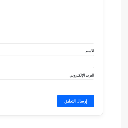
ت
ع
ل
ي
ق
*
الاسم
البريد الإلكتروني