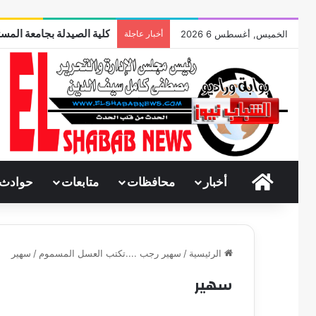
كلية الصيدلة بجامعة المست
الخميس, أغسطس 6 2026
أخبار عاجلة
الرئيسية
أخبار
محافظات
متابعات
حوادث
الرئيسية
/
سهير رجب ....تكتب العسل المسموم
/
سهير
سهير