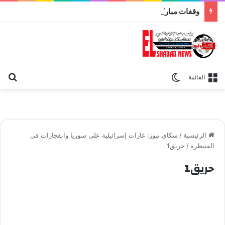
وقفات مباركة مع سورة الحج.. الجامع الأزهر يعقد اليوم ملتقى القضايا المعاصرة اليوم
بح
الوضع المظلم
القائمة
الرئيسية
/
سكاى نيوز: غارات إسرائيلية على سوريا وانفجارات فى
القنيطرة
/
حريق1
حريق1