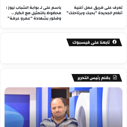
تعرف على فريق عمل أغنية
باسم على لـ بوابة الشباب نيوز :
أنغام الجديدة “بحبك وبرتاحلك”
محظوظ بالتمثيل مع الكبار ..
وفخور بشهادة “عمرو عرفة”
تابعنا على فيسبوك
بقلم رئيس التحرير
مصطفى
مص
كامل
كام
سيف
سي
الدين
الد
….
….
يكتب
يكت
دعارة
عيد