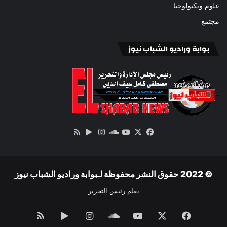
علوم وتكنولوجيا
مجتمع
بوابة وراديو الشباب نيوز
‫X
فيسبوك
ساوند
‫YouTube
انستقرام
‏Google
ملخص
كلاود
Play
الموقع
RSS
© 2022 حقوق النشر محفوظة لـبوابة وراديو الشباب نيوز
بقلم رئيس التحرير
فيسبوك
‫X
‫YouTube
ساوند
انستقرام
‏Google
ملخص