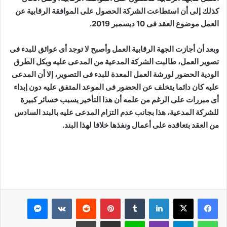
كذلك إلى أن استطاعت الشركة الحصول على الموافقة الرقابية عن
العمل موضوع العقد فى 10 ديسمبر 2019.
وبعد أن أجازت الجهة الرقابية العمل وأصبح لا توجد أى عوائق للبدء فى
تصوير العمل، طالبت الشركة المدعية من المدعى عليه وبكل الطرق
الودية الحضور لورشة العمل المعدة للبدء فى التصوير، إلا أن المدعى
عليه كان دائما يتخلف عن الحضور فى الموعد المتفق عليه دون إبداء
أى مبررات على الرغم من علمه أن هذا التأخير يسبب خسائر كبيرة
للشركة المدعية، هذا بجانب عدم التزام المدعى عليه بالبند السادس
من العقد بتعاقده على أعمال ونفذها خلافا لهذا البند.
لينكدإن
بينتيريست
ماسنجر
واتساب
تيلقرام
ڤايبر
لاين
مشاركة عبر البريد
طباعة