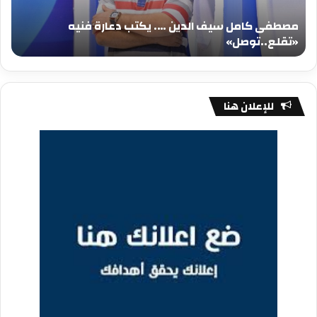
فنيه
المي
مصطفى كامل سيف الدين …. يكتب دعارة فنيه
«تقلع..توصل»
الم
«تقلع..توصل»
م
للإعلان هنا