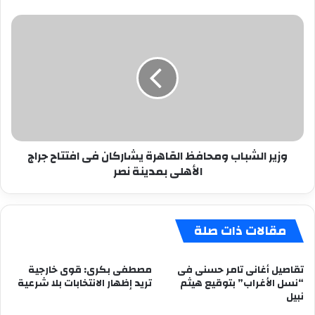
وزير
الشباب
ومحافظ
القاهرة
يشاركان
فى
افتتاح
جراج
الأهلى
وزير الشباب ومحافظ القاهرة يشاركان فى افتتاح جراج
بمدينة
الأهلى بمدينة نصر
نصر
مقالات ذات صلة
تقاصيل أغانى تامر حسنى فى
مصطفى بكرى: قوى خارجية
“نسل الأغراب” بتوقيع هيثم
تريد إظهار الانتخابات بلا شرعية
نبيل