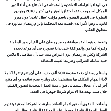
فى الوفاء بالتزاماته التعاقدية والمتمثلة فى الامتناع عن أداء الدور
الموكل له بموجب عقد الاتفاق المؤرخ فى أكتوبر 2018 وهو دور
البطولة فى الفيلم المعنون باسم مؤقت “بطل عادى” دون مبرر
قانونى، وهو الأمر الذى قضت معه المحكمة بإلزام رمضان بما ورد فى
منطوق الحكم.
وتضمنت بنود العقد موافقة محمد رمضان على القيام بدور البطولة
وقبوله كما هو، والموافقة على بداية تصويره فى أى موعد تحدده
الشركة ويُعلن به رمضان دون اعتراض منه، على أن يتقاضى 6 ملايين
جنيه شاملة الضرائب وضريبة القيمة المضافة.
واستلم رمضان دفعة مقدمة 500 ألف جنيه، على أن يتفرغ تفرغًا كاملا
لأداء المهام المكلف بها بمقتضى العقد ويلتزم بعدم تعاقده مع أى منتج
آخر فى أى مجال سينمائى طوال مدة العمل المحددة لتصوير الفيلم،
خلال سنة، ويعد هذا الالتزام شرطا جوهريا فى العقد.
وأضافت الدعوى أنه فور اتمام التعاقد سارعت الشركة المدعية بتقديم
العمل للجهة الرقابية للحصول على الموافقة الرقابية، وظل الحال