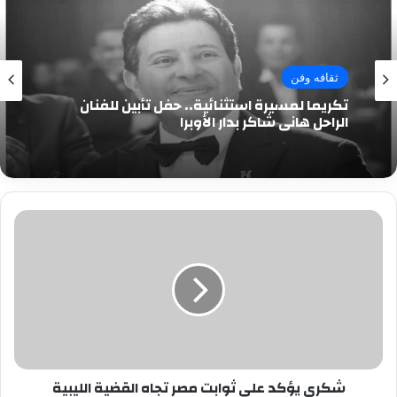
ثقافه وفن
تكريما لمسيرة استثنائية.. حفل تأبين للفنان
الراحل هاني شاكر بدار الأوبرا
شكرى
يؤكد
على
ثوابت
مصر
تجاه
القضية
الليبية
شكرى يؤكد على ثوابت مصر تجاه القضية الليبية