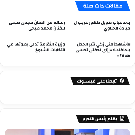
مقالات ذات صلة
بعد غياب طويل ظهور غريب ل
رساله من الفنان مجدى صبحى
ميادة الحناوي
للفنان محمد صبحى
◙|شاهد| منى زكي تثير الجدل
وزيرة الثقافة تدلى بصوتها في
بنحافتها: «إزاي لحقتي تخسي
انتخابات الشيوخ
كدة؟»
تابعنا على فيسبوك
بقلم رئيس التحرير
مصطفى
مص