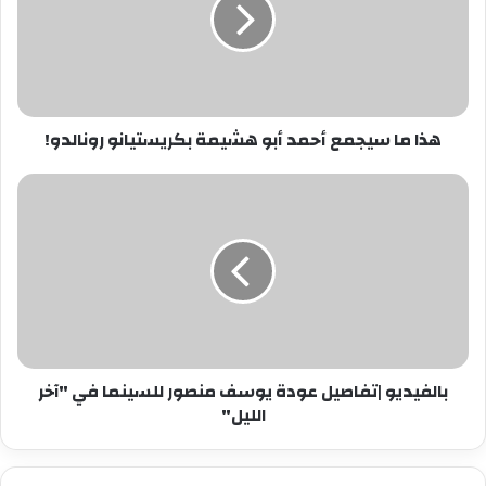
أحمد
أبو
هشيمة
بكريستيانو
رونالدو!
هذا ما سيجمع أحمد أبو هشيمة بكريستيانو رونالدو!
بالفيديو
|
تفاصيل
عودة
يوسف
منصور
للسينما
في
"آخر
بالفيديو |تفاصيل عودة يوسف منصور للسينما في "آخر
الليل"
الليل"