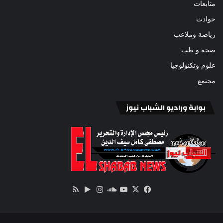
متابعات
حوادث
رياضة وملاعب
صحه و طب
علوم وتكنولوجيا
مجتمع
بوابة وراديو الشباب نيوز
‫X
فيسبوك
ساوند
‫YouTube
انستقرام
‏Google
ملخص
كلاود
Play
الموقع
RSS