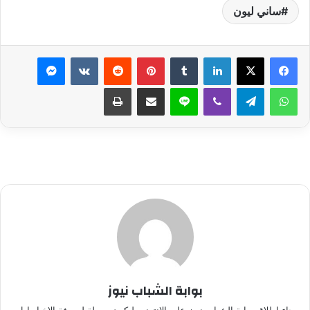
ساني ليون
لينكدإن
بينتيريست
ماسنجر
واتساب
تيلقرام
ڤايبر
لاين
مشاركة عبر البريد
طباعة
بوابة الشباب نيوز