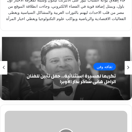
جاء إطلاق بوابة الشباب نيوز على الانترنت ليكون وسيلة لمعرفة الاخبار اول
باول، ويمثل إضافة قوية في الفضاء الالكتروني، وجاءت انطلاقة الموقع من
مصر من قلب الاحداث ليهتم بالثورات العربية والمشاكل السياسية ويغطى
الفعاليات الاقتصادية والرياضية ويواكب علوم التكنولوجيا ويغطي اخبار المرآة
ثقافه وفن
تكريما لمسيرة استثنائية.. حفل تأبين للفنان
الراحل هاني شاكر بدار الأوبرا
هذا
ما
سيجمع