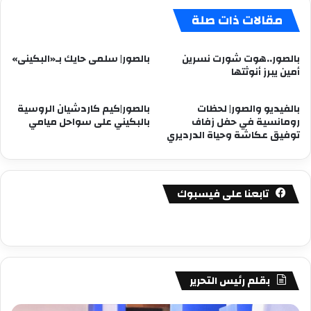
مقالات ذات صلة
بالصور..هوت شورت نسرين
بالصور| سلمى حايك بـ«البكينى»
أمين يبرز أنوثتها
بالفيديو والصور| لحظات
بالصور|كيم كاردشيان الروسية
رومانسية في حفل زفاف
بالبكيني على سواحل ميامي
توفيق عكاشة وحياة الدرديري
تابعنا على فيسبوك
بقلم رئيس التحرير
مصطفى
مص