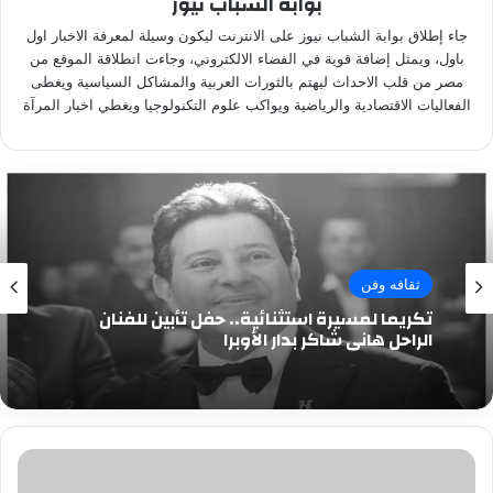
بوابة الشباب نيوز
جاء إطلاق بوابة الشباب نيوز على الانترنت ليكون وسيلة لمعرفة الاخبار اول
باول، ويمثل إضافة قوية في الفضاء الالكتروني، وجاءت انطلاقة الموقع من
مصر من قلب الاحداث ليهتم بالثورات العربية والمشاكل السياسية ويغطى
الفعاليات الاقتصادية والرياضية ويواكب علوم التكنولوجيا ويغطي اخبار المرآة
ثقافه وفن
تكريما لمسيرة استثنائية.. حفل تأبين للفنان
الراحل هاني شاكر بدار الأوبرا
هبة
مجدي