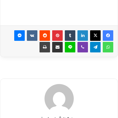
لينكدإن
بينتيريست
ماسنجر
واتساب
تيلقرام
ڤايبر
لاين
مشاركة عبر البريد
طباعة