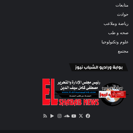
متابعات
حوادث
رياضة وملاعب
صحه و طب
علوم وتكنولوجيا
مجتمع
بوابة وراديو الشباب نيوز
‫X
فيسبوك
ساوند
‫YouTube
انستقرام
‏Google
ملخص
كلاود
Play
الموقع
RSS