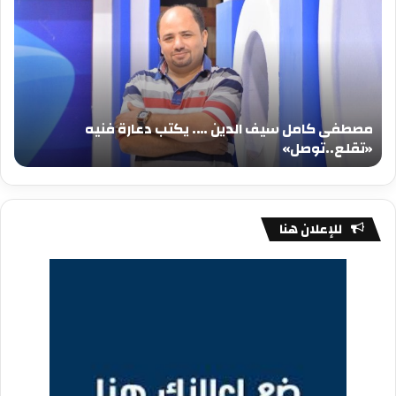
سيف
سي
الدين
الد
….
….
يكتب
يكت
دعارة
عيد
فنيه
المي
مصطفى كامل سيف الدين …. يكتب دعارة فنيه
«تقلع..توصل»
الم
«تقلع..توصل»
م
للإعلان هنا