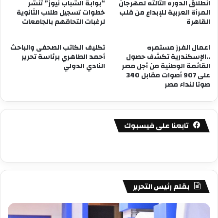
انطلاق الدوره الثالثه لمهرجان
“بوابة الشباب نيوز” تنشر
المرأة العربية للإبداع من قلب
خطوات تسجيل طلاب الثانوية
القاهرة
لرغبات التحاقهم بالجامعات
اعمال الفرز مستمره
تكليف الكاتب الصحفى والباحث
..الإسكندرية تكشف حصول
أحمد الطاهري برئاسة تحرير
القائمة الوطنية من أجل مصر
النادي الدولي
على 907 أصوات مقابل 340
صوتا لنداء مصر
تابعنا على فيسبوك
بقلم رئيس التحرير
مصطفى
مص
كامل
كام