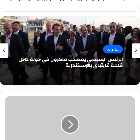
متابعات
الرئيس السيسي يصطحب ماكرون في جولة داخل
قلعة قايتباي بالإسكندرية
عصابة
الفتاة
«قشَّطت»
شقة
الزاوية
الحمراء