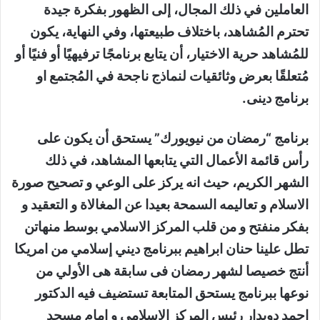
العاملين في ذلك المجال، إلى الظهور بفكرة جيدة
تحترم المُشاهد، باختلاف طبيعتها، وفي النهاية، يكون
للمُشاهد حرية الاختيار، أن يتابع برنامجًا ترفيهيًا أو فنيًا أو
مُتعلقًا بعرض وثائقيات لنماذج ناجحة في المُجتمع او
برنامج دينى.
برنامج “رمضان من نيويورك” يستحق أن يكون على
رأس قائمة الأعمال التي يتابعها المشاهد، في ذلك
الشهر الكريم، حيث انه يركز على الوعي و تصحيح صورة
الاسلام و تعاليمه السمحة بعيدا عن المغالاة و التعقيد و
بفكر منفتح و من قلب المركز الاسلامي بوسط منهاتن
تطل علينا حنان ابراهيم ببرنامج ديني إسلامي من امريكا
أنتج خصيصا لشهر رمضان فى سابقة هى الأولي من
نوعها ببرنامج يستحق المتابعة تستضيف فيه الدكتور
احمد دويدار رئيس المركز الإسلامي و امام مسجد