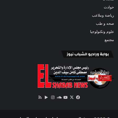
حوادث
رياضة وملاعب
صحه و طب
علوم وتكنولوجيا
مجتمع
بوابة وراديو الشباب نيوز
‫X
فيسبوك
ساوند
‫YouTube
انستقرام
‏Google
ملخص
كلاود
Play
الموقع
RSS