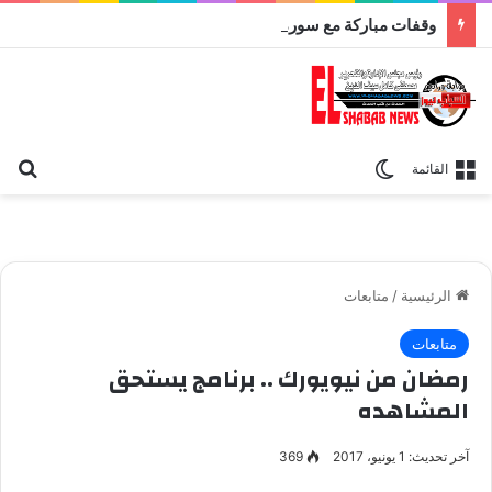
وقفات مباركة مع سورة الحج.. الجامع الأزهر يعقد اليوم ملتقى القضايا المعاصرة اليوم
بح
الوضع المظلم
القائمة
الرئيسية
/
متابعات
متابعات
رمضان من نيويورك .. برنامج يستحق
المشاهده
آخر تحديث: 1 يونيو، 2017
369