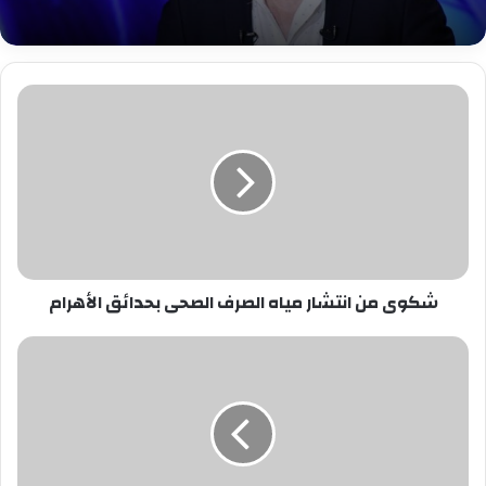
شكوى
من
انتشار
مياه
الصرف
الصحى
بحدائق
الأهرام‎
شكوى من انتشار مياه الصرف الصحى بحدائق الأهرام‎
بالصور..
ننشر
خريطة
العقارات
المخالفة
بحى
الشرابية..