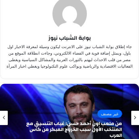
بوابة الشباب نيوز
جاء إطلاق بوابة الشباب نيوز على الانترنت ليكون وسيلة لمعرفة الاخبار اول
باول، ويمثل إضافة قوية في الفضاء الالكتروني، وجاءت انطلاقة الموقع من
مصر من قلب الاحداث ليهتم بالثورات العربية والمشاكل السياسية ويغطى
الفعاليات الاقتصادية والرياضية ويواكب علوم التكنولوجيا ويغطي اخبار المرآة
غير مصنف
من ملعب اون أحمد حسن: غياب التنسيق مع
المنتخب الأول سبب الخروج المبكر من كأس
العرب