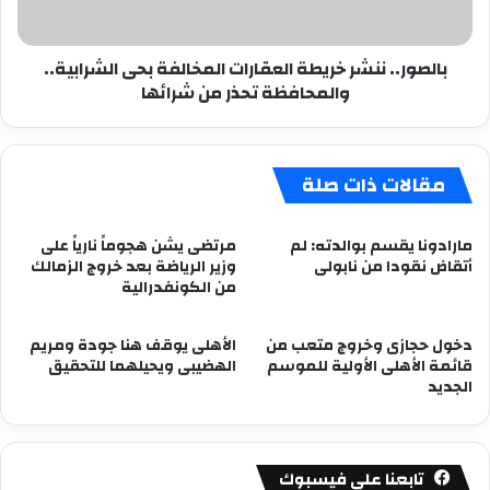
والمحافظة
تحذر
بالصور.. ننشر خريطة العقارات المخالفة بحى الشرابية..
من
والمحافظة تحذر من شرائها
شرائها
مقالات ذات صلة
مارادونا يقسم بوالدته: لم
مرتضى يشن هجوماً نارياً على
أتقاض نقودا من نابولى
وزير الرياضة بعد خروج الزمالك
من الكونفدرالية
دخول حجازى وخروج متعب من
الأهلى يوقف هنا جودة ومريم
قائمة الأهلى الأولية للموسم
الهضيبى ويحيلهما للتحقيق
الجديد
تابعنا على فيسبوك