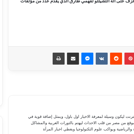
ها عزف على الة التشيللو لفهمي طارق الذي يقدم عدد من مؤلفات
مسلسل “إمام الدعاة” أبرز أعمال الراحل
نبيل الغول
بينتيريست
ماسنجر
مشاركة عبر البريد
طباعة
روجينا لـ أشرف زكي: حبيب عمري وتاج
راسي.. ربنا يحفظ عمرك ليا ولبناتك
9 ملايين جنيه.. إجمالي إيرادات فيلم
«الست» لـ منى زكي في 4 أيام
متحف الفنون الشعبية بأكاديمية الفنون
نترنت ليكون وسيلة لمعرفة الاخبار اول باول، ويمثل إضافة قوية في
يستقبل طلاب المعهد العالي للفنون
موقع من مصر من قلب الاحداث ليهتم بالثورات العربية والمشاكل
التطبيقية بأكتوبر
 والرياضية ويواكب علوم التكنولوجيا ويغطي اخبار المرآة