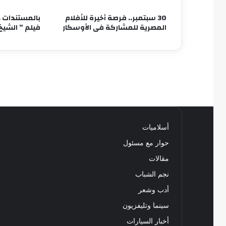
30 سبتمبر.. فرصة أخيرة للأفلام
بالمستندات ..
المصرية للمشاركة فى الأوسكار
فيلم ” الشي
أسلاميات
حوار مع مسئول
مقالات
نجم الشباب
أدب وشعر
سينما وتليفزيون
أخبار السيارات