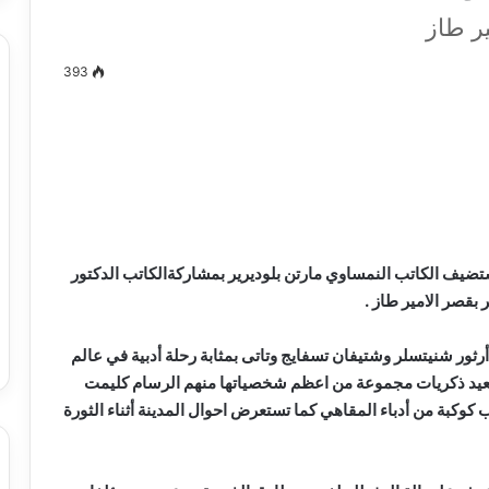
ر طاز
393
مصطفى
كامل
سيف
الدين
….
يكتب
ميلاد
ستضيف الكاتب النمساوي مارتن بلوديرير بمشاركةالكاتب الدكتور
جديد
 الدين …. يكتب
مصطفى كامل سيف الدين …. يكتب
را القرن 21
ميلاد جديد
ثور شنيتسلر وشتيفان تسفايج وتاتى بمثابة رحلة أدبية في عالم
لقرن العشرين وتستعيد ذكريات مجموعة من اعظم شخصياتها منهم الرسام كليمت
وكبة من أدباء المقاهي كما تستعرض احوال المدينة أثناء الثورة