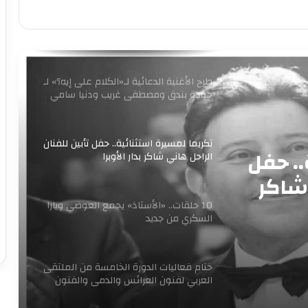
برعاية وزير الثقافة إطلاق مبادرة ” فلنذهب
اليهم “
طرح الأغنية الدعائية لـ«الكلام على إيه؟» لـ
حودة بندق ومصطفى غريب ودنيا سامي
تكريما لمسيرة استثنائية.. حفل تأبين للفنان
.. حفل
الراحل هاني شاكر بدار الأوبرا
 شاكر
10 حلقات.. «الأستاذ» يجمع العوضي ويارا
السكري من جديد
ختام فعاليات الدورة الخامسة من الملتقى
العربي لفنون العرائس والدمى والفنون
المجاورة