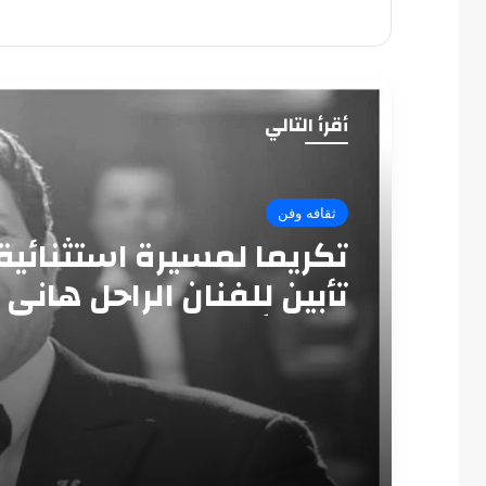
أقرأ التالي
ثقافه وفن
تكريما لمسيرة استثنائية
تأبين للفنان الراحل هاني
بدار الأوبرا