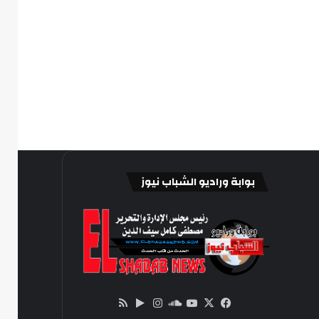
بوابة وراديو الشباب نيوز
‫X
فيسبوك
ساوند
‫YouTube
انستقرام
‏Google
ملخص