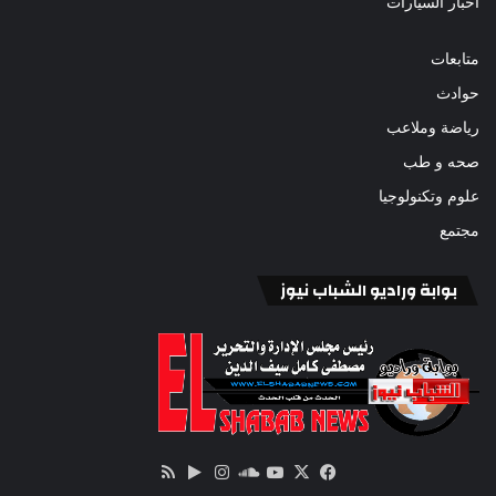
أخبار السيارات
متابعات
حوادث
رياضة وملاعب
صحه و طب
علوم وتكنولوجيا
مجتمع
بوابة وراديو الشباب نيوز
‫X
فيسبوك
ساوند
‫YouTube
انستقرام
‏Google
ملخص