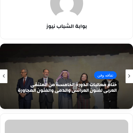
بوابة الشباب نيوز
ثقافه وفن
ختام فعاليات الدورة الخامسة من الملتقى
العربي لفنون العرائس والدمى والفنون المجاورة
الرايق..
مينى