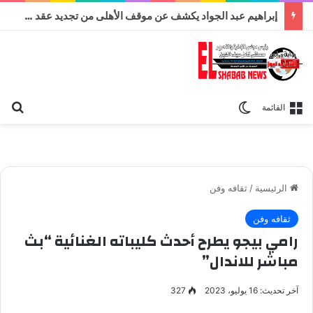
اليوم .. تشييع جثمان الفنان عبد الرحمن أبو زهرة
بح
الوضع المظلم
القائمة
الرئيسية
/
ثقافه وفن
ثقافه وفن
رامي بيجو يطرح أحدث كليباته الغنائية “بث
مباشر للاندال”
آخر تحديث: 16 يوليو، 2023
327