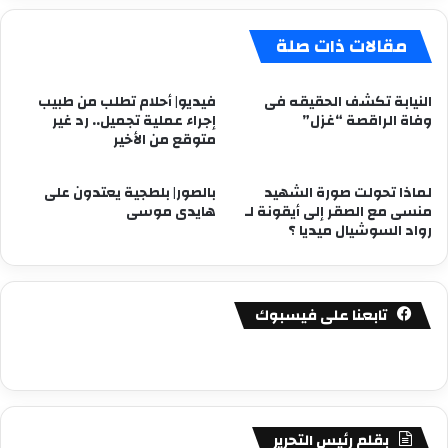
مقالات ذات صلة
النيابة تكشف الحقيقه فى
فيديو| أحلام تطلب من طبيب
وفاة الراقصة “غزل”
إجراء عملية تجميل.. رد غير
متوقع من الأخير
لماذا تحولت صورة الشهيد
بالصور| بلطجية يعتدون على
منسى مع الصقر إلى أيقونة لـ
هايدى موسى
رواد السوشيال ميديا ؟
تابعنا على فيسبوك
بقلم رئيس التحرير