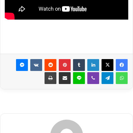
لينكدإن
بينتيريست
ماسنجر
واتساب
تيلقرام
ڤايبر
لاين
مشاركة عبر البريد
طباعة