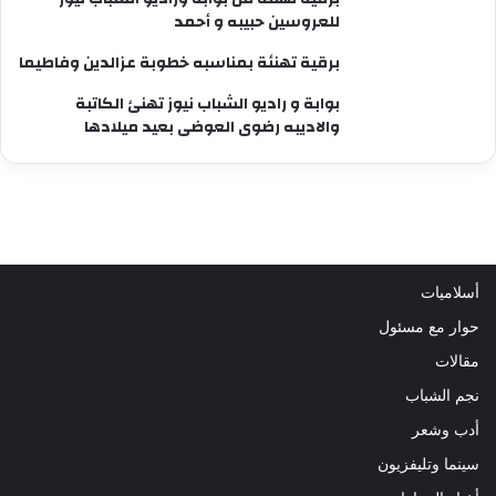
للعروسين حبيبه و أحمد
برقية تهنئة بمناسبه خطوبة عزالدين وفاطيما
بوابة و راديو الشباب نيوز تهنئ الكاتبة
والاديبه رضوى العوضى بعيد ميلادها
أسلاميات
حوار مع مسئول
مقالات
نجم الشباب
أدب وشعر
سينما وتليفزيون