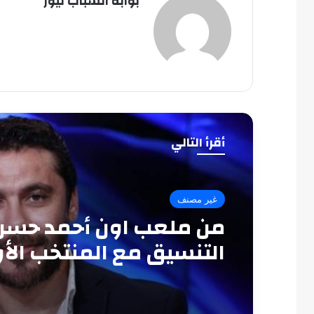
بوابة الشباب نيوز
أقرأ التالي
غير مصنف
من ملعب اون أحمد حسن:
التنسيق مع المنتخب الأ
سبب الخروج المبكر من 
العرب