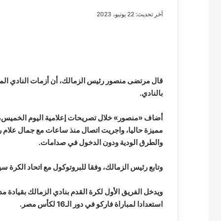
آخر تحديث: 22 يونيو، 2023
مصطفى
كامل
سيف
قال مرتضى منصور رئيس الزمالك، أن أزمات النادي المالية
الدين
بالنادي.
….
يكتب
أضاف «منصور» خلال تصريحات إعلامية اليوم الخميس، دخ
مايسه
مميزة حاليا، واجريت اتصال منذ ساعات مع جمال علام رئيس
عطوه
مصطفى كامل سيف
كليوباترا
والطرق الودية ودون الدخول في صدامات.
مايسه عطوه كليوبات
القرن
21
وتابع رئيس الزمالك، وفقا للبروتوكول مع اتحاد الكرة سي
ويدخل الفريق الأول لكرة القدم بنادي الزمالك بقيادة
استعدادا لمباراة فاركو في دور الـ16 لكأس مصر.