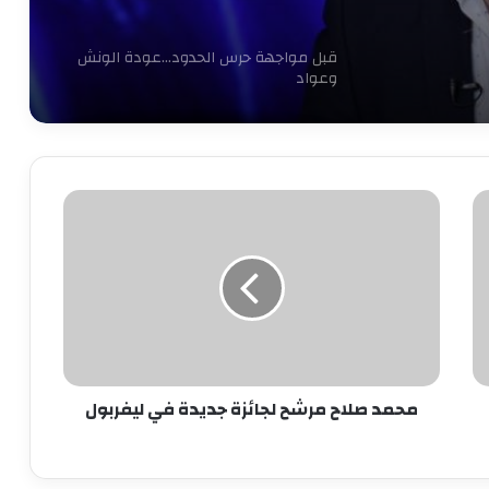
قبل مواجهة حرس الحدود…عودة الونش
وعواد
30 مليون جنيه ولاعب.. الخطيب يتدخل
شخصيًا لحسم صفقة حامد حمدان
محمد
صلاح
مرشح
رسميًا.. مصر تتولى رئاسة اللجنة الحكومية
لجائزة
الدولية للتربية البدنية والرياضة باليونسكو
جديدة
في
ليفربول
الأهلي يفاوض أشرف داري على الرحيل..
وحل أخير لإنقاذ الموقف
محمد صلاح مرشح لجائزة جديدة في ليفربول
ثنائي شاب يلفت انتباه ييس توروب في
الأهلي