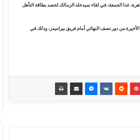
اهرة، غدا الجمعة، في لقاء سيدخله الزمالك لحصد بطاقة التأهل
أخيرة من دور نصف النهائي أمام فريق بيراميدز، وذلك في
بينتيريست
ماسنجر
مشاركة عبر البريد
طباعة
الأهلي يفاوض أشرف داري على الرحيل..
وحل أخير لإنقاذ الموقف
ثنائي شاب يلفت انتباه ييس توروب في
الأهلي