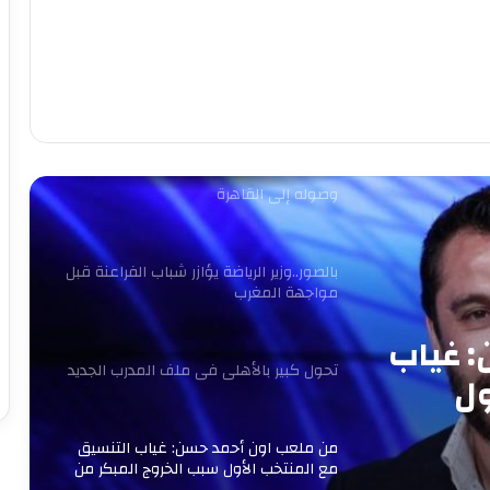
بعد الاعتذار وتنازل الزمالك.. الأعلى للإعلام
يحفظ الشكوى المقدمة ضد خالد طلعت
عاجل.. أول طلب من الخطيب لـ ريفيرو بعد
وصوله إلى القاهرة
بالصور..وزير الرياضة يؤازر شباب الفراعنة قبل
مواجهة المغرب
 غياب
تحول كبير بالأهلي في ملف المدرب الجديد
ول
كأس
من ملعب اون أحمد حسن: غياب التنسيق
مع المنتخب الأول سبب الخروج المبكر من
كأس العرب