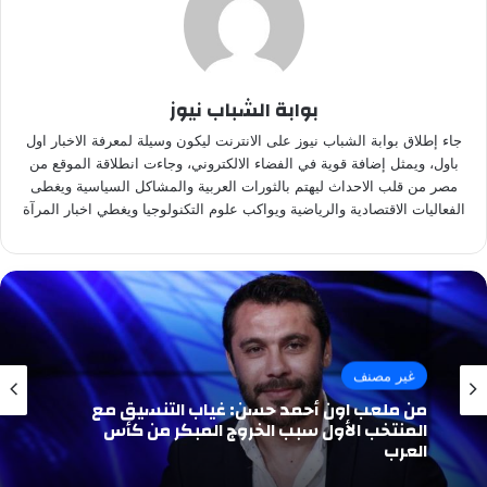
بوابة الشباب نيوز
جاء إطلاق بوابة الشباب نيوز على الانترنت ليكون وسيلة لمعرفة الاخبار اول
باول، ويمثل إضافة قوية في الفضاء الالكتروني، وجاءت انطلاقة الموقع من
مصر من قلب الاحداث ليهتم بالثورات العربية والمشاكل السياسية ويغطى
الفعاليات الاقتصادية والرياضية ويواكب علوم التكنولوجيا ويغطي اخبار المرآة
غير مصنف
من ملعب اون أحمد حسن: غياب التنسيق مع
المنتخب الأول سبب الخروج المبكر من كأس
العرب