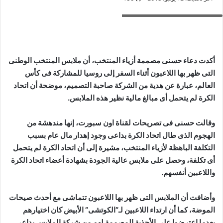
دعاء حسنى مصممة ازياء المنتخب
أكدت دعاء حسنى مصممة أزياء المنتخب، أن ملابس المنتخب الوطنى
التى ظهر بها اللاعبون أثناء السفر إلى روسيا للمشاركة فى كأس
العالم، عبارة عن هدية من الشركة صاحبة التصميم، موضحة أن اتحاد
الكرة لم يتحمل أى مبالغ مالية نظير هذه الملابس.
وقالت حسنى فى تصريحات لقناة اون سبورت، إنها مندهشة من
الهجوم الذى طال اتحاد الكرة بداعى وجود إهدار مال عام بسبب
التكلفة الباهظة لأزياء المنتخب، مشيرة إلى أن اتحاد الكرة لم يتحمل
أى تكلفة، وحصل على ملابس عالية الجودة بشهادة أعضاء اتحاد الكرة
واللاعبين أنفسهم.
وأضافت أن الملابس التى ظهر بها اللاعبون تتماشى مع أحدث صيحات
الموضة، كما أن ارتداء اللاعبين لـ”الكوتشى” الأبيض كان اختيارهم
بعدما اعترضوا على الأحذية المصممة لهم من شركة الملابس بداعى