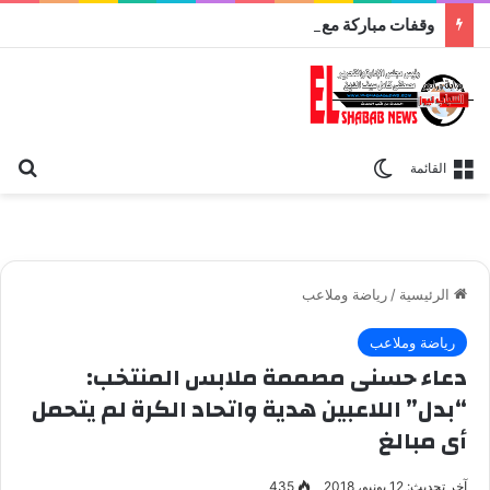
وقفات مباركة مع سورة الحج.. الجامع الأزهر يعقد اليوم ملتقى القضايا المعاصرة اليوم
بح
الوضع المظلم
القائمة
الرئيسية
/
رياضة وملاعب
رياضة وملاعب
دعاء حسنى مصممة ملابس المنتخب:
“بدل” اللاعبين هدية واتحاد الكرة لم يتحمل
أى مبالغ
آخر تحديث: 12 يونيو، 2018
435