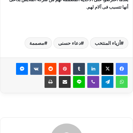
أنها تتسبب فى آلام لهم.
أزياء المنتخب
دعاء حسنى
مصممة
لينكدإن
بينتيريست
ماسنجر
واتساب
تيلقرام
ڤايبر
لاين
مشاركة عبر البريد
طباعة