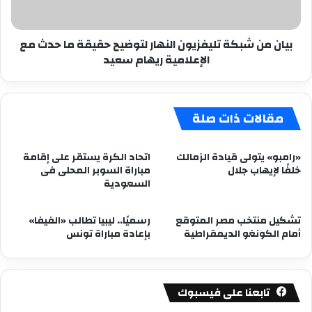
ما
حدث
بيان من شبكة تليفزيون النهار لتوضيح حقيقة ما حدث مع
مع
الإعلامية ريهام سعيد
الإعلامية
ريهام
سعيد
مقالات ذات صلة
«رامبو» يتولى قيادة الزمالك
اتحاد الكرة يستقر على إقامة
خلفًا لإيهاب جلال
مباراة السوبر المحلى فى
السعودية
تشكيل منتخب مصر المتوقع
رسميًا.. ليبيا تطالب «الفيفا»
أمام الكونغو الديمقراطية
بإعادة مباراة تونس
تابعنا على فيسبوك