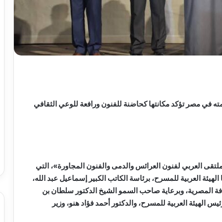
مته في مصر تؤكد مكانتها كحاضنة للفنون ورافعة للوعي الثقافي
لملتقى العربي لفنون العرائس والدمى والفنون المجاورة»، التي
2 يناير الجاري، ونظّمتها الهيئة العربية للمسرح، برئاسة الكاتب الكبير إسماعيل عبد الله،
ثقافة المصرية، وبرعاية صاحب السمو الشيخ الدكتور سلطان بن
الهيئة العربية للمسرح، والدكتور أحمد فؤاد هنو، وزير