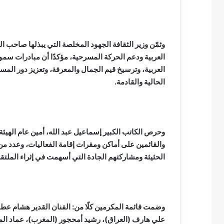
وثمّن وزير الثقافة الجهود المخلصة التي يبذلها صاحب
العربية ودعم الحركة المسرحية، مؤكدًا أن مبادرات سموه ا
العربية، وترسيخ قيم الجمال والمعرفة، وتعزيز دور المس
الحالية والقادمة.
وحرص الكاتب الكبير إسماعيل عبد الله، أمين عام الهيئ
والقائمين على أماكن ومقرات إقامة الفعاليات، وعدد من
الحثيثة ومشاركتهم الجادة التي أسهمت في إثراء الملتق
وضمت قائمة المكرمين كلًا من: الفنان القدير هشام عط
علي هارف (العراق)، رشيد أمحجور (المغرب)، عماد الم