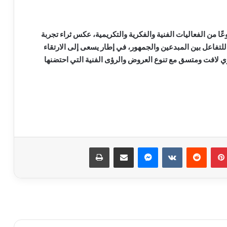
نوعًا من الفعاليات الفنية والفكرية والتكريمية، عكس ثراء تجربة
لتفاعل بين المبدعين والجمهور، في إطار يسعى إلى الارتقاء
ي لافت ومتسق مع تنوع العروض والرؤى الفنية التي احتضنها
روجينا لـ أشرف زكي: حبيب عمري وتاج
راسي.. ربنا يحفظ عمرك ليا ولبناتك
بينتيريست
ماسنجر
مشاركة عبر البريد
طباعة
9 ملايين جنيه.. إجمالي إيرادات فيلم
«الست» لـ منى زكي في 4 أيام
متحف الفنون الشعبية بأكاديمية الفنون
يستقبل طلاب المعهد العالي للفنون