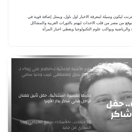
التطبيقية بأكتوبر
برعاية وزير الثقافة إطلاق مبادرة ” فلنذهب
نترنت ليكون وسيلة لمعرفة الاخبار اول باول، ويمثل إضافة قوية في
اليهم “
موقع من مصر من قلب الاحداث ليهتم بالثورات العربية والمشاكل
 والرياضية ويواكب علوم التكنولوجيا ويغطي اخبار المرآة
من أرض النيل إلى الكويت: تكريم د. شيرين
سليمان في مهرجان همسة الدولي
طرح الأغنية الدعائية لـ«الكلام على إيه؟» لـ
حودة بندق ومصطفى غريب ودنيا سامي
تكريما لمسيرة استثنائية.. حفل تأبين للفنان
.. حفل
الراحل هاني شاكر بدار الأوبرا
 شاكر
10 حلقات.. «الأستاذ» يجمع العوضي ويارا
السكري من جديد