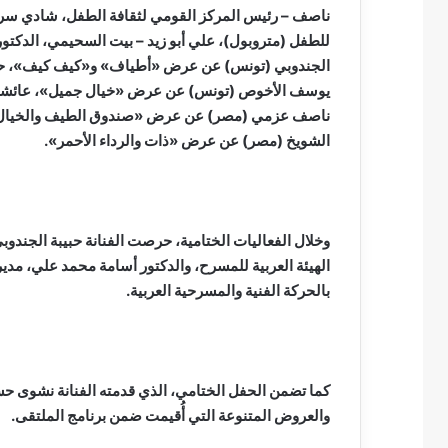
ناصف – رئيس المركز القومي لثقافة الطفل، شادي سرور 
للطفل (متروبول)، علي أبو زيد – بيت السحيمي، الدكتو
الجندوبي (تونس) عن عرض «أطياف» و«كيف كيف»، حس
يوسف الأخوص (تونس) عن عرض «خيال جميل»، عائشة 
ناصف عزمي (مصر) عن عرض «صندوق الطيف والخيال»،
الشويخ (مصر) عن عرض «ذات والرداء الأحمر».
وخلال الفعاليات الختامية، حرصت الفنانة حبيبة الجندوب
الهيئة العربية للمسرح، والدكتور أسامة محمد علي، مدير 
بالحركة الفنية والمسرحية العربية.
كما تضمن الحفل الختامي، الذي قدمته الفنانة نشوى 
والعروض المتنوعة التي أُقيمت ضمن برنامج الملتقى.