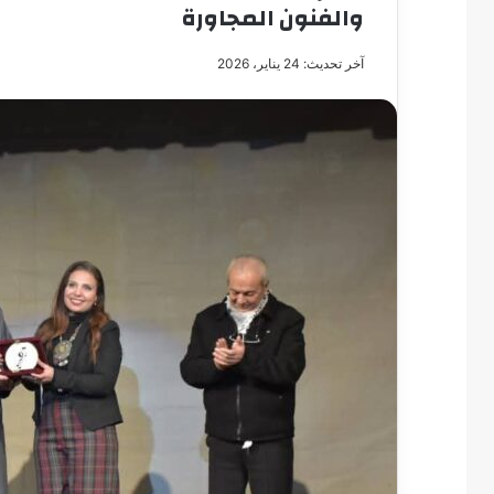
والفنون المجاورة
آخر تحديث: 24 يناير، 2026
مصطفى
كامل
سيف
الدين
….
يكتب
مايسه
عطوه
مصطفى كامل سيف
كليوباترا
مايسه عطوه كليوبات
القرن
21