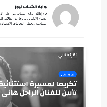
بوابة الشباب نيوز
جاء إطلاق بوابة الشباب نيوز على الا
الفضاء الالكتروني، وجاءت انطلاقة ال
السياسية ويغطى الفعاليات الاقتصادية
أقرأ التالي
ثقافه وفن
تكريما لمسيرة استثنائية
تأبين للفنان الراحل هاني
بدار الأوبرا