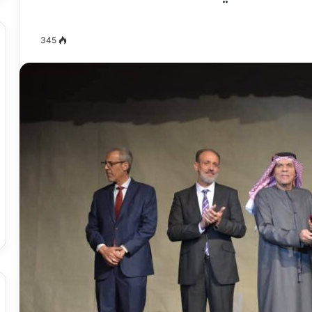
345
مصطفى
كامل
سيف
الدين
….
يكتب
ميلاد
جديد
 الدين …. يكتب
مصطفى كامل سيف الدين …. يكتب
را القرن 21
ميلاد جديد