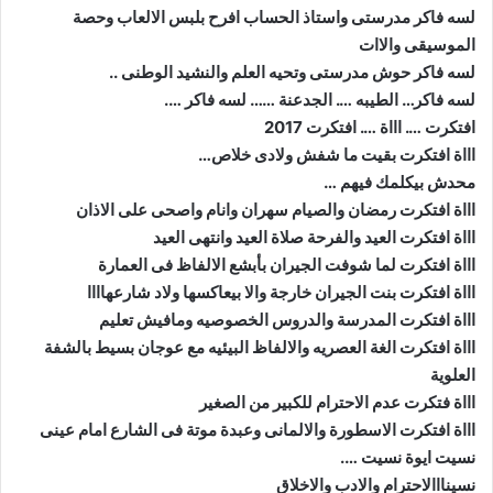
لسه فاكر مدرستى واستاذ الحساب افرح بلبس الالعاب وحصة
الموسيقى والاات
لسه فاكر حوش مدرستى وتحيه العلم والنشيد الوطنى ..
لسه فاكر… الطيبه …. الجدعنة …… لسه فاكر ….
افتكرت …. اااة …. افتكرت 2017
اااة افتكرت بقيت ما شفش ولادى خلاص…
محدش بيكلمك فيهم …
اااة افتكرت رمضان والصيام سهران وانام واصحى على الاذان
اااة افتكرت العيد والفرحة صلاة العيد وانتهى العيد
اااة افتكرت لما شوفت الجيران بأبشع الالفاظ فى العمارة
اااة افتكرت بنت الجيران خارجة والا بيعاكسها ولاد شارعهاااا
اااة افتكرت المدرسة والدروس الخصوصيه ومافيش تعليم
اااة افتكرت الغة العصريه والالفاظ البيئيه مع عوجان بسيط بالشفة
العلوية
اااة فتكرت عدم الاحترام للكبير من الصغير
اااة افتكرت الاسطورة والالمانى وعبدة موتة فى الشارع امام عينى
نسيت ايوة نسيت ….
نسينااالاحترام والادب والاخلاق