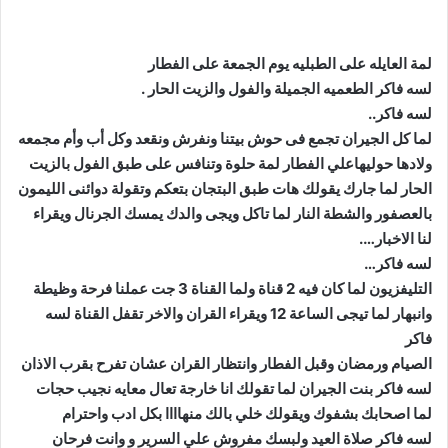
لمة العايله على الطبليه يوم الجمعة على الفطار
لسه فاكر الطعميه الجميلة والفول والزيت الحار .
لسه فاكر..
لما كل الجيران تجمع فى حوش بيتنا ونفرش ونقعد وكل أب وأم مجمعه
ولادها حوليهاعلي الفطار لمة حلوة وتنافس على طبق الفول بالزيت
الحار لما جارك يقولك هات طبق البتجان بتعكم وتقولة دوائنى الليمون
بالعصفور والشطة النار لما تاكل ويجى والدك يمسك الجرنال ويقراء
لنا الاخبار….
لسه فاكر…
التليفزيون لما كان فيه 2 قناة ولما القناة 3 جت عملنا فرحة وظيطة
وانبهار لما تيجى الساعة 12 ويقراء القران والاخر تقفل القناة لسه
فاكر
الصيام ورمضان وقبل الفطار وانتظار القران عشان تفرح بقرب الاذان
لسه فاكر بنت الجيران لما تقولك انا خارجة تعال معايه نجيب حجات
لما اصحابك بشفوك ويقولك خلي بالك منهاااا بكل ادب واحترام
لسه فاكر صلاة العيد ولبسك مفروش علي السرير و وانت فرحان