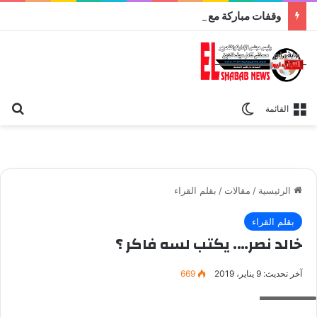
وقفات مباركة مع سورة الحج.. الجامع الأزهر يعقد اليوم ملتقى القضايا المعاصرة اليوم
بح
الوضع المظلم
القائمة
الرئيسية
/
مقالات
/
بقلم القراء
بقلم القراء
خالد نصر…. يكتب لسه فاكر ؟
آخر تحديث: 9 يناير، 2019
669
خالد نصر