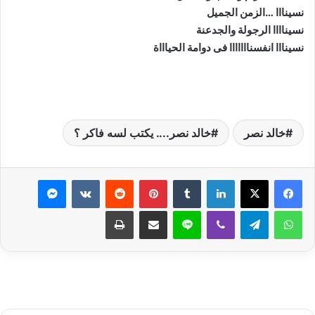
نسينااا …الزمن الجميل
نسيناااا الرجولة والجدعنة
نسينااا انفسنااااااا فى دوامة الحياااة
خالد نصر
خالد نصر.... يكتب لسه فاكر ؟
لينكدإن
بينتيريست
ماسنجر
واتساب
تيلقرام
ڤايبر
لاين
مشاركة عبر البريد
طباعة