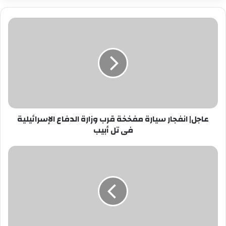
عاجل|
انفجار
سيارة
مفخخة
قرب
وزارة
الدفاع
الإسرائيلية
فى
عاجل| انفجار سيارة مفخخة قرب وزارة الدفاع الإسرائيلية
تل
فى تل أبيب
أبيب
بوابه
وراديو
الشباب
نيوز
تهنئ
الدكتورة
غادة
فهمى