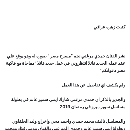
كتبت زهره عراقي
نشر الفنان حمدي مرغني نجم “مسرح مصر ” صوره له وهو يوقع علي
عقد عمله الجديد قائلا انتظروني في عمل جديد قائلا “مفاجاة مع فاكهة
مصر دعواتكم”
ولم يكشف اي تفاصيل عن هذا العمل
والجدير بالذكر ان حمدي مرغني شارك ايمي سمير غانم في بطولة
مسلسل سوبر ميرو في رمضان 2019
والمسلسل تاليف محمد حمدي واحمد محي واخراج وليد الحلفاوي
وبطولة ايمي سمير غانم وحمدي الميرغني والفنان بيومي فؤاد ومحمد