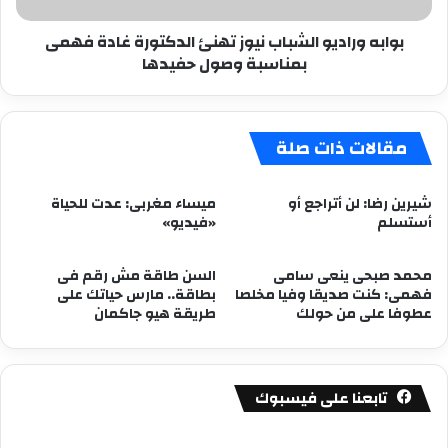
بمناسبة
بوابه وراديو الشباب نيوز تهنئ الدكتورة غادة فهمى
وصول
بمناسبة وصول حفيدها
حفيدها
مقالات ذات صلة
شيرين رضا: لن أتراجع أو
ميساء مغربى: عدت للحياة
أستسلم
«فيديو»
محمد صبحى ينعى سامى
السن طاقة مش رقم فى
فهمى: كنت صديقا وفيا مخلصا
بطاقة.. مارس حياتك على
عطوفا على من حولك
طريقة هيو جاكمان
تابعنا على فيسبوك