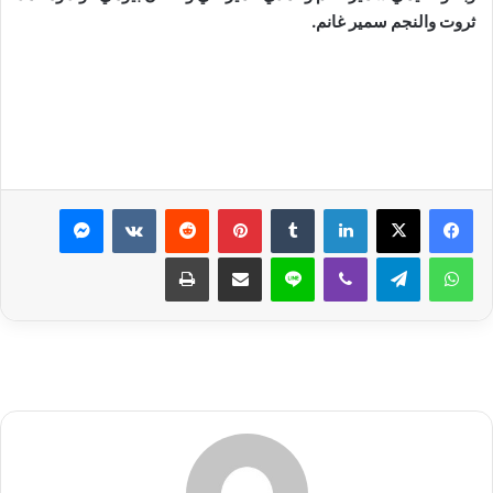
ثروت والنجم سمير غانم.
لينكدإن
بينتيريست
ماسنجر
واتساب
تيلقرام
ڤايبر
لاين
مشاركة عبر البريد
طباعة