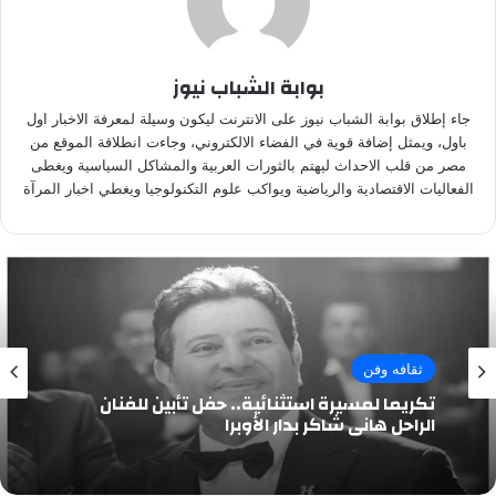
بوابة الشباب نيوز
جاء إطلاق بوابة الشباب نيوز على الانترنت ليكون وسيلة لمعرفة الاخبار اول
باول، ويمثل إضافة قوية في الفضاء الالكتروني، وجاءت انطلاقة الموقع من
مصر من قلب الاحداث ليهتم بالثورات العربية والمشاكل السياسية ويغطى
الفعاليات الاقتصادية والرياضية ويواكب علوم التكنولوجيا ويغطي اخبار المرآة
ثقافه وفن
تكريما لمسيرة استثنائية.. حفل تأبين للفنان
الراحل هاني شاكر بدار الأوبرا