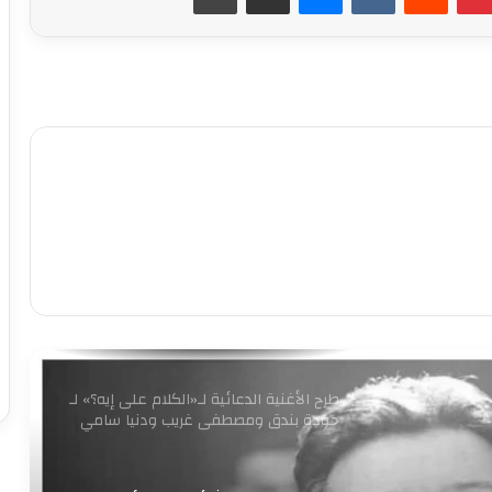
روجينا لـ أشرف زكي: حبيب عمري وتاج
راسي.. ربنا يحفظ عمرك ليا ولبناتك
9 ملايين جنيه.. إجمالي إيرادات فيلم
«الست» لـ منى زكي في 4 أيام
متحف الفنون الشعبية بأكاديمية الفنون
يستقبل طلاب المعهد العالي للفنون
التطبيقية بأكتوبر
برعاية وزير الثقافة إطلاق مبادرة ” فلنذهب
اليهم “
طرح الأغنية الدعائية لـ«الكلام على إيه؟» لـ
حودة بندق ومصطفى غريب ودنيا سامي