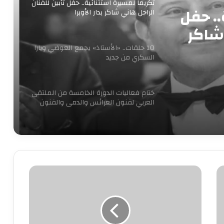
تكريما لمسيرة استثنائية.. حفل تأبين للفنان
.. حفل
الراحل هاني شاكر بدار الأوبرا
 شاكر
10 حلقات.. «الأستاذ» يجمع العوضي ويارا
السكري من جديد
ختام فعاليات الدورة الخامسة من الملتقى
العربي لفنون العرائس والدمى والفنون
المجاورة
«آخر جولة» يفتتح مبادرة 100 ليلة عرض
بالإسكندرية ليلة رأس السنه
الصحة:
تسجيل
مسلسل “إمام الدعاة” أبرز أعمال الراحل
نبيل الغول
889
إصابة
جديدة
بـ