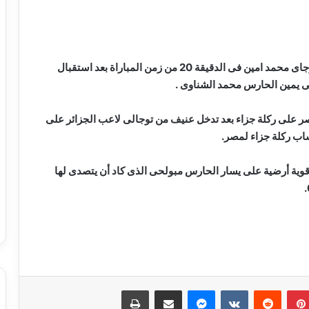
وكان المنتخب الجزائرى قد افتتح التسجيل عن طريق توجاى محمد امين فى الدقيقة 20 من زمن المباراة بعد استقبال
لى يمين الحارس محمد الشناوى .
 على ركلة جزاء بعد تدخل عنيف من توجالى لاعب الجزائر على
تساب ركلة جزاء لمصر.
 قوية أرضية على يسار الحارس مبولحى الذى كاد أن يتصدى لها
مسلسل “إمام الدعاة” أبرز أعمال الراحل
نبيل الغول
بينتيريست
ماسنجر
مشاركة عبر البريد
طباعة