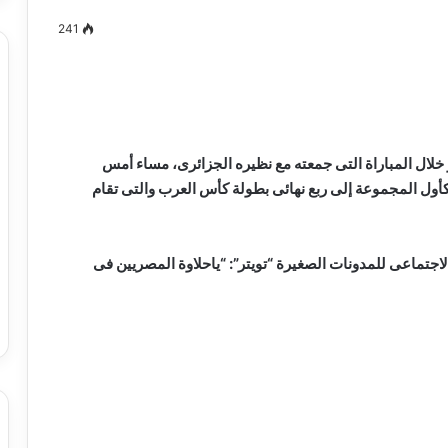
241
مصطفى
كامل
سيف
 خلال المباراة التى جمعته مع نظيره الجزائرى، مساء أمس
الدين
الإيجابى 1 – 1، ليتأهل الفراعنة كأول المجموعة إلى ربع نهائى بطولة كأس العرب والتى تقام
….
يكتب
ميلاد
تماعى للمدونات الصغيرة “تويتر”: “ياحلاوة المصريين فى
جديد
 الدين …. يكتب
مصطفى كامل سيف الدين …. يكتب
را القرن 21
ميلاد جديد