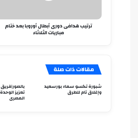
ختام
مباريات
الثلاثاء
ترتيب هدافى دورى أبطال أوروبا بعد ختام
مباريات الثلاثاء
مقالات ذات صلة
شبورة تكسو سماء بورسعيد
بالصور|فريق 
وإغلاق تام للطرق
تعزيز الوحدة
المصرى