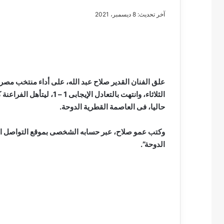
آخر تحديث: 8 ديسمبر، 2021
مصطفى
كامل
سيف
علق الفنان القدير صلاح عبد الله، على أداء منتخب مصر
الدين
الثلاثاء، وانتهت بالتعادل 
….
حاليا، فى العاصمة القطرية الدوحة.
يكتب
مايسه
وكتب عمو صلاح، عبر حسابه الشخصى بموقع التواصل الاج
عطوه
مصطفى كامل سيف
كليوباترا
الدوحة”.
مايسه عطوه كليوبات
القرن
21