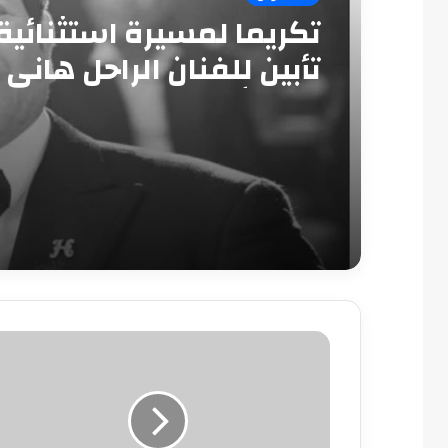
تكريما لمسيرة استثنائية
تأبين للفنان الراحل هاني
بدار الأوبرا
ترتيب
هدافى
دورى
أبطال
أوروبا
بعد