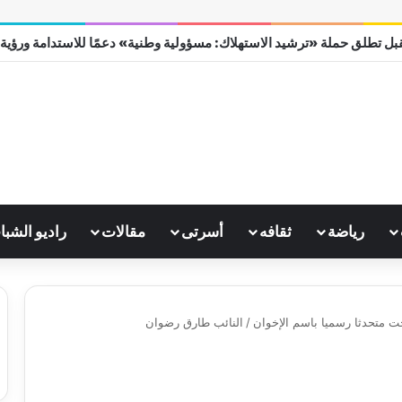
بل تطلق حملة «ترشيد الاستهلاك: مسؤولية وطنية» دعمًا للاستدامة ورؤية مصر
رياضة
ثقافه
أسرتى
مقالات
راديو الشبا
 متحدثا رسميا باسم الإخوان
/
النائب طارق رضوان