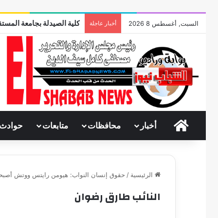
كلية الصيدلة بجامعة المستق
السبت, أغسطس 8 2026
أخبار عاجلة
الرئيسية
أخبار
محافظات
متابعات
حوادث
الرئيسية
/
حقوق إنسان النواب: هيومن رايتس ووتش أصبحت
النائب طارق رضوان