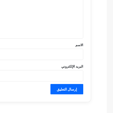
ت
ع
ل
ي
ق
*
الاسم
البريد الإلكتروني