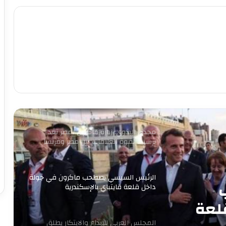
وعملوها ازاي
أهالي الطالبية يعلنون في مؤتمر حاشد
دعمهم لمرشحي «مستقبل وطن»
بانتخابات «الشيوخ»
من التعليم تبدأ الثورة.. ومن الفيوم نُطلق
أول مدرسة لصناعة غذاء المستقبل
مجدى البدوي: زيارة ماكرون لمصر تعد
ترسيخا لقوة العلاقات بين مصر وفرنسا
الرئيس السيسي يصطحب ماكرون في جولة
داخل قلعة قايتباي بالإسكندرية
لعة
المجلس العربي للإبداع والابتكار يطلق