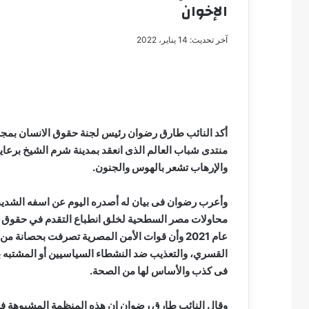
الإخوان
آخر تحديث: 14 يناير، 2022
مصطفى
كامل
سيف
الدين
أكد النائب طارق رضوان رئيس لجنة حقوق الانسان بمجلس
….
منتدى شباب العالم الذى انعقد بمدينة شرم الشيخ برعا
يكتب
والإرهاب تشعر بالهوس والجنون.
مايسه
عطوه
مصطفى كامل سيف
كليوباترا
وأعرب رضوان فى بيان له أصدره اليوم عن اسفه الشديد
مايسه عطوه كليوبات
القرن
محاولات مصر السطحية لخلق انطباع التقدم في حقوق ا
21
عام 2021 وأن قوات الأمن المصرية تصرفت بحصانة 
القسري، والتعذيب ضد النشطاء السياسيين أو المشتبه بهم
فى كذب والأساس لها من الصحة.
وقال النائب طارق رضوان إن هذه المنظمة المشبوهة 