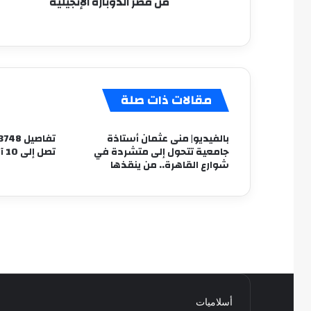
من قصر الدوبارة الإنجيلية
مقالات ذات صلة
بالفيديو| منى عثمان أستاذة
جامعية تتحول إلى متشردة في
تصل إلى 10 آلاف جنيه
شوارع القاهرة.. من ينقذها
أسلاميات