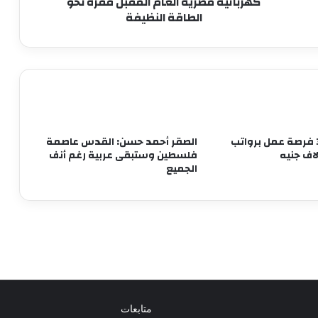
كهربائية مصرية العام المقبل قفزة نحو
وعملوها ازاي
الطاقة النظيفة
نحو
الطاقة
النظيفة
أهالي الطالبية يعلنون في مؤتمر حاشد
دعمهم لمرشحي «مستقبل وطن»
بانتخابات «الشيوخ»
من التعليم تبدأ الثورة.. ومن الفيوم نُطلق
أول مدرسة لصناعة غذاء المستقبل
تفاصيل 3748 فرصة عمل برواتب
الصقر أحمد حسن: القدس عاصمة
فلسطين وستبقى عربية رغم أنف
الجميع
مجدى البدوي: زيارة ماكرون لمصر تعد
ترسيخا لقوة العلاقات بين مصر وفرنسا
الرئيس السيسي يصطحب ماكرون في جولة
داخل قلعة قايتباي بالإسكندرية
متابعات