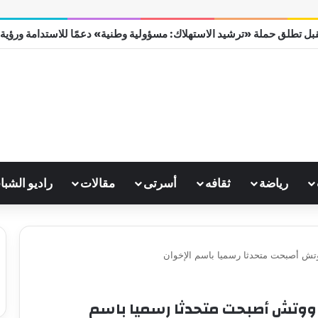
بل تطلق حملة «ترشيد الاستهلاك: مسؤولية وطنية» دعمًا للاستدامة ورؤية مصر
رياضة
ثقافه
أسرتى
مقالات
راديو الشبا
تش أصبحت متحدثا رسميا باسم الإخوان
 ووتش أصبحت متحدثا رسميا باسم