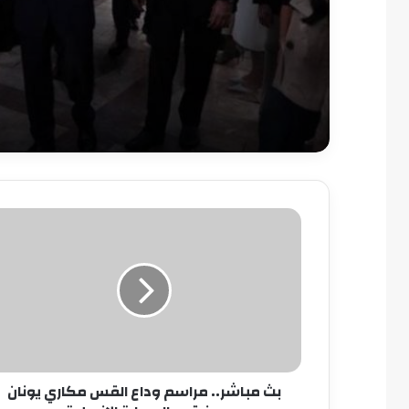
قايتباي بالإسكندرية
بث
مباشر..
مراسم
وداع
القس
مكاري
يونان
من
قصر
بث مباشر.. مراسم وداع القس مكاري يونان
الدوبارة
الإنجيلية