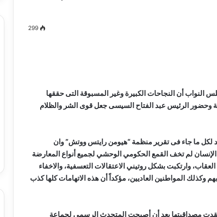
299
مصطفى
كامل
سيف
الدين
 النواب أن النجاحات الكبيرة وغير المسبوقة التى حققها
….
ية وحضور الرئيس عبد الفتاح السيسى جعل قوى الشر والظلام
يكتب
ميلاد
جديد
 الدين …. يكتب
مصطفى كامل سيف الدين …. يكتب
 لكل ما جاء فى تقرير منظمة “هيومن رايتس ووتش” وان
را القرن 21
ميلاد جديد
لإنسان لم تخف القمع الحكومي الوحشي لجميع أنواع المعارضة
من العقاب، وارتكبت بشكل روتيني الاعتقالات التعسفية، والاخفاء
 وكذلك المواطنين العاديين، مؤكداً أن هذه الاتهامات كلها كذب
فقدت مصداقيتها بعد أن أصبحت المتحدث الرسمى لجماعة