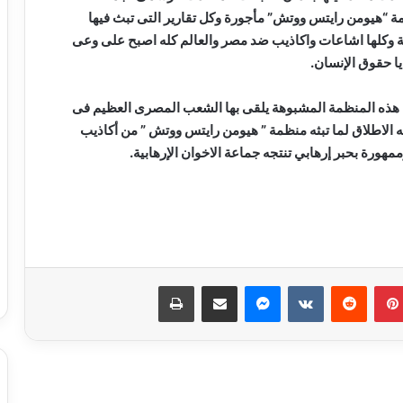
مة “هيومن رايتس ووتش” مأجورة وكل تقارير التى تبث فيها
 وكلها اشاعات واكاذيب ضد مصر والعالم كله اصبح على وعى
ا حقوق الإنسان.
ا هذه المنظمة المشبوهة يلقى بها الشعب المصرى العظيم فى
جه الاطلاق لما تبثه منظمة ” هيومن رايتس ووتش ” من أكاذيب
ورة بحبر إرهابي تنتجه جماعة الاخوان الإرهابية.
نجاحات مستمره للمجموعه المصريه
السويسريه
بينتيريست
ماسنجر
مشاركة عبر البريد
طباعة
ابو عقيل والحمزاوي يهنئان رافت السمان
بتوليه منصب وكيل تضامن الجيزه ويبحثان
سبل التعاون بينهما
طاقة نور تعاون جديد بين بإيدي مصرية