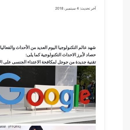
آخر تحديث: 4 سبتمبر، 2018
مصطفى
كامل
سيف
شهد عالم التكنولوجيا اليوم العديد من الأحداث والفعالي
الدين
حصاد لأبرز الاحداث التكنولوجية كما يلى:
….
تقنية جديدة من جوجل لمكافحة الاعتداء الجنسى على الأ
يكتب
مايسه
عطوه
مصطفى كامل سيف
كليوباترا
مايسه عطوه كليوبات
القرن
21