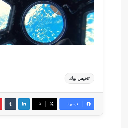
فيس بوك
لينكدإن
فيسبوك
‫X