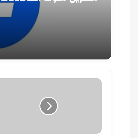
بالخطوات
..
كيف
يمكنك
منع
جوجل
من
تتبع
موقعك