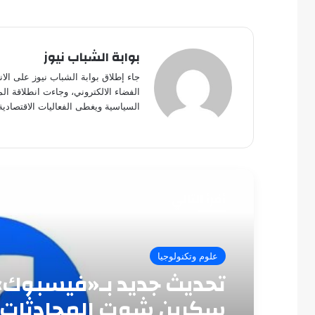
بوابة الشباب نيوز
جاء إطلاق بوابة الشباب نيوز على الا
الفضاء الالكتروني، وجاءت انطلاقة ال
السياسية ويغطى الفعاليات الاقتصادية
أقرأ التالي
علوم وتكنولوجيا
تحديث جديد بـ«فيسبوك»
سكرين شوت المحادثات