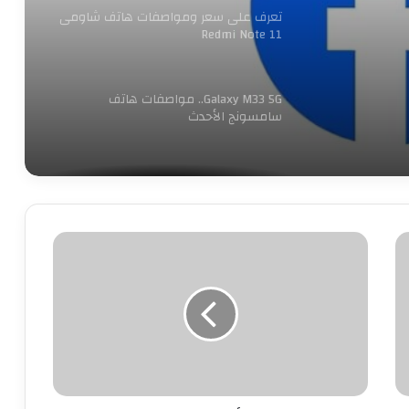
تعرف على سعر ومواصفات هاتف شاومى
Redmi Note 11
Galaxy M33 5G.. مواصفات هاتف
سامسونج الأحدث
عدم قبول دعوى حظر تطبيق تيك توك فى
مصر
حكم
اظهار
عمرو طلعت: الاتصالات وتكنولوجيا
المعلومات الأعلى نموا بين قطاعات
المرأة
الدولة
عورتها
وإرضاع
طفليها
إنستجرام تعتزم تقييد المحتوى الموصى به
أمام
للمستخدمين صغار السن
اخيها
الشقيق