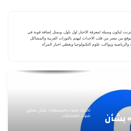
ميزة جديدة من آبل تحذر الأطفال من الصور
العارية
كيف تفتح أكثر من حساب واتساب على
نترنت ليكون وسيلة لمعرفة الاخبار اول باول، ويمثل إضافة قوية في
نفس الجهاز؟
موقع من مصر من قلب الاحداث ليهتم بالثورات العربية والمشاكل
 والرياضية ويواكب علوم التكنولوجيا ويغطي اخبار المرآة
واتساب.. فرصة أخيرة لقبول سياسات
الخصوصية الجديدة
دراسة: الأشخاص الذين يؤمنون بالأبراج قد
يكونون أقل ذكاء!
تحديث جديد بـ«فيسبوك» بشأن سكرين
 بشأن
شوت المحادثات