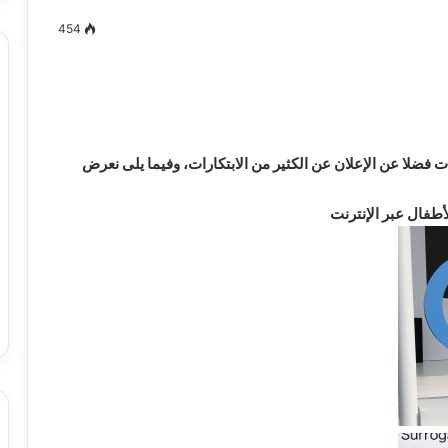
454
مصطفى
كامل
سيف
ات فضلا عن الإعلان عن الكثير من الابتكارات، وفيما يلى نعرض
الدين
….
طفال عبر الإنترنت
يكتب
ميلاد
جديد
 الدين …. يكتب
مصطفى كامل سيف الدين …. يكتب
را القرن 21
ميلاد جديد