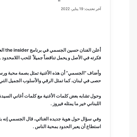
آخر تحديث: 19 يناير، 2022
مصطفى
كامل
سيف
أعلن 
الدين
فكرته في الأصل و يحمل تناقضاً جميلاً للحب اللامحدود .
….
يكتب
وأضاف “الجسمي” أن هذه الأغنية تمثل بصمة محبة ورسالة
مايسه
حصى في لبنان، كما تمثل الرقي والأسلوب الجميل التي تتم
عطوه
مصطفى كامل سيف
كليوباترا
مايسه عطوه كليوبات
القرن
وحول تشابه بعض كلمات الأغنية مع كلمات أغاني السيدة ف
21
اللبناني خير ما يمثله فيروز .
وفي سؤال حول هوية جديده الغنائي، قال الجسمي إنه بثو
استطاع أن يعبر الحدود بمحبة الناس .