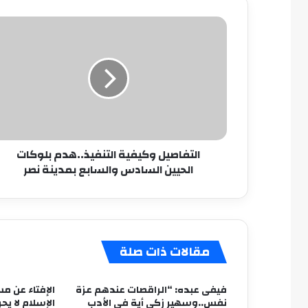
التفاصيل
وكيفية
التنفيذ..هدم
بلوكات
الحيين
السادس
والسابع
بمدينة
نصر
التفاصيل وكيفية التنفيذ..هدم بلوكات
الحيين السادس والسابع بمدينة نصر
مقالات ذات صلة
فيفى عبده: “الراقصات عندهم عزة
الإفتاء عن مس
نفس..وسهير زكى أية فى الأدب
الإسلام لا يح