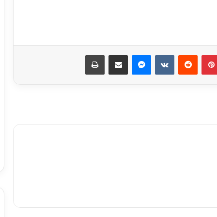
مسلسل “إمام الدعاة” أبرز أعمال الراحل
نبيل الغول
بينتيريست
ماسنجر
مشاركة عبر البريد
طباعة
روجينا لـ أشرف زكي: حبيب عمري وتاج
راسي.. ربنا يحفظ عمرك ليا ولبناتك
9 ملايين جنيه.. إجمالي إيرادات فيلم
«الست» لـ منى زكي في 4 أيام
متحف الفنون الشعبية بأكاديمية الفنون
يستقبل طلاب المعهد العالي للفنون
التطبيقية بأكتوبر
برعاية وزير الثقافة إطلاق مبادرة ” فلنذهب
اليهم “