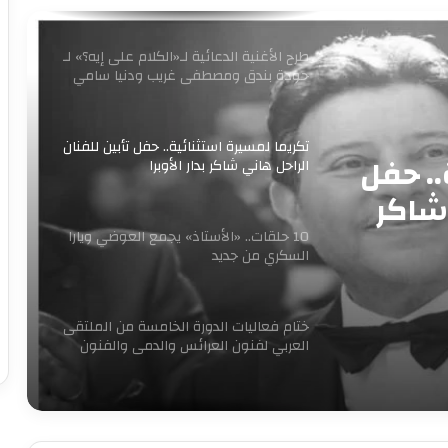
طرح الأغنية الدعائية لـ«الكلام على إيه؟» لـ
حودة بندق ومصطفى غريب ودنيا سامي
تكريما لمسيرة استثنائية.. حفل تأبين للفنان
.. حفل
الراحل هاني شاكر بدار الأوبرا
 شاكر
10 حلقات.. «الأستاذ» يجمع العوضي ويارا
السكري من جديد
ختام فعاليات الدورة الخامسة من الملتقى
العربي لفنون العرائس والدمى والفنون
المجاورة
«آخر جولة» يفتتح مبادرة 100 ليلة عرض
بالإسكندرية ليلة رأس السنه