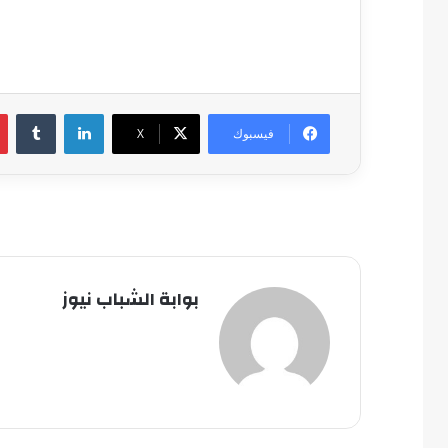
لينكدإن
فيسبوك
‫X
بوابة الشباب نيوز