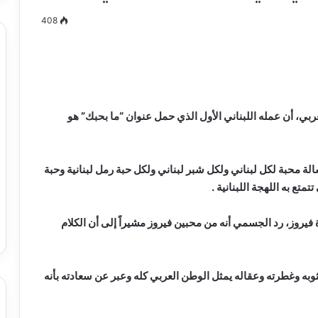
408
مصطفى
كامل
سيف
الفنان حسين الجسمي في برنامج the insider العربي، أن عمله اللبناني الأول الذي حمل عنوان “ما بحبك” هو
الدين
….
يكتب
 محبة لكل لبناني ولكل شبر لبناني ولكل حبة رمل لبنانية وحبة
ميلاد
تع به اللهجة اللبنانية .
جديد
 الدين …. يكتب
مصطفى كامل سيف الدين …. يكتب
را القرن 21
ميلاد جديد
يروز، رد الجسمي أنه من محبين فيروز مشيراً إلى أن الكلام
به وغطرته وعقاله يمثل الوطن العربي كله وعبر عن سعادته بأنه