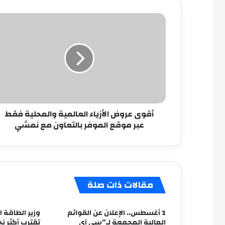
أقوى
عروض
الأزياء
العالمية
والمحلية
فقط
عبر
موقع
الموفر
أقوى عروض الأزياء العالمية والمحلية فقط
بالتعاون
عبر موقع الموفر بالتعاون مع نمشي
مع
نمشي
مقالات ذات صلة
1 أغسطس.. الإعلان عن القوائم
وزير الطاقة ا
المالية المجمعة لـ”سى آى
تقترب أكثر نح