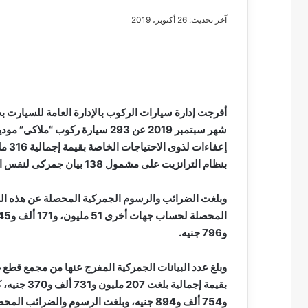
آخر تحديث: 26 أكتوبر، 2019
مصطفى
كامل
سيف
أفرجت إدارة سيارات الركوب بالإدارة العامة للسيارت ب
الدين
….
يكتب
بنظام الترانزيت على مشمول 138 بيان جمركى لنفس الفترة.
مايسه
عطوه
مصطفى كامل سيف
كليوباترا
مايسه عطوه كليوبات
القرن
21
و796 جنيه.