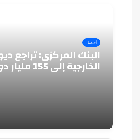
أقرأ التالي
أقتصاد
البنك المركزى: تراجع دي
الخارجية إلى 155 مليا
بنهاية سبتمبر