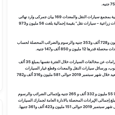
وخلال شهر سبتمبر 2019، أيضا بلغ عدد البيانات الجمركية بمجمع سيارات النقل والمعدات 169 بيان جمركى وارد نهائى
معدات “حفارات – لوادر – شوك رافعة – جرارات وحصادات زراعية – سيارات نقل” بقيمة إجمالية بلغت 56 مليون و973
وبلغت الضرائب والرسوم الجمركية المحصلة عنها 3 مليون و728 ألف و353 جنيه والرسوم والضرائب المحصلة لحساب
وحصلت إدارة المتابعة دفاتر سيارات المنطقة الحرة الغرامات عن مخالفات السيارات خلال الفترة نفسها بمبلغ 35 ألف
 الركوب، ورسائل سيارات النقل والمعدات وقطع غيار السيارات
المفرج عنها من الإدارة العامة لجمارك السيارات ببورسعيد خلال شهر سبتمبر 2019 حوالى 581 مليون و316 ألف و782
ويبلغ إجمالى الضرائب والرسوم الجمركية المحصلة عنها 55 مليون و 332 ألف و 265 جنيه وإجمالى الضرائب والرسوم
 أخرى 96 مليون و91 ألف و96 جنيها ويبلغ إجمالى الإيرادات المحصلة بالادارة العامة لجمارك السيارات
ن و423 ألف و361 جنيها.