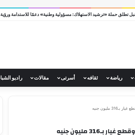
ل تطلق حملة «ترشيد الاستهلاك: مسؤولية وطنية» دعمًا للاستدامة ورؤية مصر
رياضة
ثقافه
أسرتى
مقالات
راديو الشبا
3 مليون جنيه
316 مليون جنيه