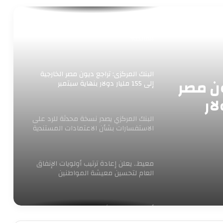
لماذا قرر البنك المركزى تثبيت أسعار
الفائدة؟
البنك المركزى: تراجع ديون مصر الخارجية
ون مصر
إلى 155 مليار دولار بنهاية سبتمبر
ر دولار
البنك المركزي يصدر نسخة محدثة للرد على
الاستفسارات بشأن الاعتمادات المستندية
معيط.. يعلن إعادة ترتيب أولويات الإنفاق
العام لتحسين معيشة المواطنين
أرتفاع جديد فى أسعار الذهب اليوم
الخميس 5 مايو 2022