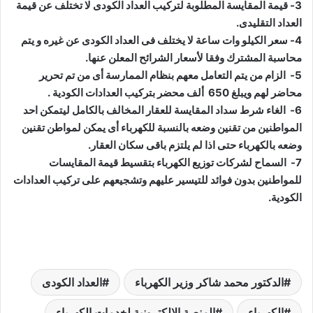
3- قيمة المقايسة المطلوبة لتركيب العداد الكودى لا تختلف عن قيمة
العداد التقليدى.
4- سعر الكيلو وات ساعة لا يختلف فى العداد الكودى عن غيره و يتم
محاسبة المشترك وفقا لأسعار الشرائح المعلن عنها.
5- الزام من يتم التعامل معهم بنظام الممارسة أى من تم تحرير
محاضر لهم ويبلغ 650 ألف محضر بتركيب العدادات الكودية .
6- الغاء شرط سداد المقايسة للعقار المخالف بالكامل ليتمكن احد
المواطنين من تقنين وضعه بالنسبة للكهرباء أى يمكن لمواطن تقنين
وضعه بالكهرباء حتى اذا لم يلتزم باقى سكان العقار.
7- السماح لشركات توزيع الكهرباء بتقسيط قيمة المقايسات
للمواطنين بدون فوائد للتيسير عليهم وتشجيعهم على تركيب العدادات
الكودية.
الدكتور محمد شاكر وزير الكهرباء
العداد الكودى
الكهرباء
المنصة الإلكترونية لخدمات الكهرباء