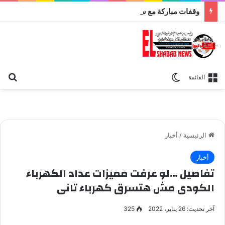
وقفات مباركة مع سورة الحج.. الجامع الأزهر يعقد اليوم ملتقى القضايا المعاصرة اليوم
بح
الوضع المظلم
القائمة
الرئيسية
/
أخبار
أخبار
تفاصيل …لو عرفت مميزات عداد الكهرباء
الكودى مش هتسرق كهرباء تانى
آخر تحديث: 26 يناير، 2022
325
عداد كهرباء