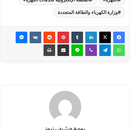
وزارة الكهرباء والطاقة المتجددة
لينكدإن
بينتيريست
ماسنجر
واتساب
تيلقرام
ڤايبر
لاين
مشاركة عبر البريد
طباعة
بوابة الشباب نيوز