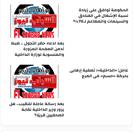
الحكومة توافق على زيادة
نسبة الإشغال في الفنادق
والسينمات والمطاعم لـ70%
بعد ادعاء حظر التجول .. ضبط
أدمن الصفحة المزورة
والمنسوبة لوزارة الداخلية
عاجل| «الداخلية»: تصفية إرهابى
بحركة «حسم» فى المرج
بعد رسالة عاجلة للنقيب.. هل
يزور وزير الداخلية نقابة
الصحفيين قريبًا؟