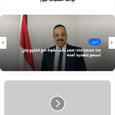
أخبار
جاد محمد جاد: مصر تقف بقوة مع الخليج ولن
تسمح بتهديد أمنه
متهمان
يعترفان
لمباحث
القاهرة
بإجبار
صاحب
مطعم