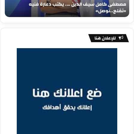
مصطفى كامل سيف الدين …. يكتب دعارة فنيه
«تقلع..توصل»
الم
«تقلع..توصل»
م
للإعلان هنا