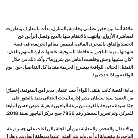
علاقة أثمة بين خفير نظامى وخادمة بالمنازل، بدأت بالتعارف وتطورت
لمعاشرة الأزواج، وأنتهت بالانتقام منها بالذبح وفصل الرأس عن
الجسد وإلقاؤه بالمجرى المائى، لطمس معالم الجريمة، فى قصة
شهدتها مدينة الباجور بمحافظة المنوفية، غلفتها عبارة المتهم بالقتل:
“كان مشيها وحش وخلصت الناس من شرورها”، وأكد ذلك من خلال
التمثيل الجنائى للواقعة بمسرح الجريمة مقدما كل التفاصيل حول يوم
الواقعة وماذا حدث بها.
بداية القصة كانت بتلقى اللواء أحمد عتمان مدير امن المنوفية، إخطارًا
من العميد سيد سلطان مدير إدارة البحث الجنائى يفيد بالعثور على
جثة سيدة مذبوحة بالقرب من ترعة الباجورية بعزبة عوض حسن التابعة
للمركز، وتم تحرير المحضر رقم 7856 جنح مركز الباجور لسنة 2018
.
وبالانتقال والفحص والمعاينة تبين أن الجثة بالزراعات على جسر ترعة
الباجورية مفصولة الرأس ولم يتم العثور عليها بمنطقة الحادث، ونظرا