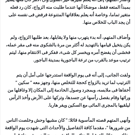
بمبدأ المتعه فقط، موضحًا أنها عندما طلبت منه الزواج، كان رد فعله
متغير تماما، وخاصة أنه يعلم بعلاقاتها المتنوعة فرفض فى نفسه على
أن يجد الباب للخلاص منها
.
وأضاف المتهم، أنه بدء يتهرب منها ولا يقابلها، بعد طلبها الزواج، ولم
يكن يتخيل قيامها بالتهديد له أكثر من مرة بالشكوى منه فى مقر عمله،
فخشى أن يفضح أمره ويخسر كل شىء، ففكر فى الانتقام منها، ليتم
ترتيب موعد بالقرب من ترعة الباجورية بمدينة الباجور
.
ولفت الجانى، إلى أنه فى يوم الواقعة استدرجها على أمل أن يتم
الترتيب لما تريد بالزواج كحجة للتخلص منها، وجهز معه ” سكين ”
أخفاها فى ملابسه، وبمجرد وصول الخادمة إلى المكان إلا وغافلها من
ورائها وقام بفصل رأسها عن جسدها، وتركها على الأرض وأخذ الرأس
ليلقيها بالمجرى المائى مع السكين ويفر هاربا
.
وأنهى المتهم قصته المأسوية قائلا: ” كان مشيها وحش وخلصت الناس
من شرورها “، مقدما كافة التفاصيل والأحداث التى شهدت يوم الواقعة