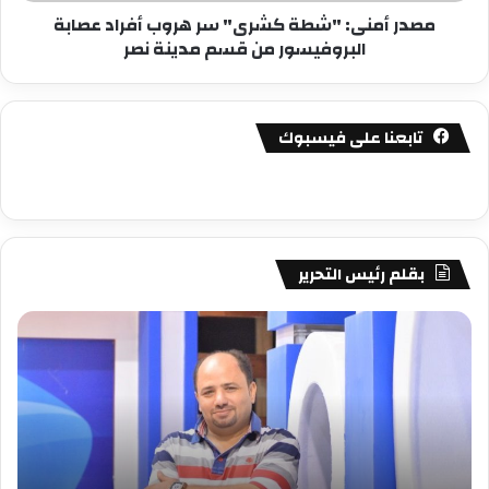
مصدر أمنى: "شطة كشرى" سر هروب أفراد عصابة
من
البروفيسور من قسم مدينة نصر
قسم
مدينة
نصر
تابعنا على فيسبوك
بقلم رئيس التحرير
مصطفى
مص
كامل
كام
سيف
سي
الدين
الد
….
….
يكتب
يكت
دعارة
عيد
فنيه
المي