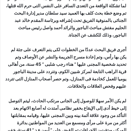
لما تشكلة الواقعة من التعدى السافر على النفس التى حرم الله قتلها،
تم وضع خطة بحث كلف بها العميد سيد سلطان مدير إدارة البحث
الجنائى بالمنوفية الفريق تحت إشرافه وبرئاسة المقدم خالد عبد
الحليم مفتش مباحث الباجور والرائد أحمد واصل رئيس مباحث
الباجور، وذلك للكشف عن الجناة
.
أجرى فريق البحث عددًا من الخطوات لكى يتم التعرف على جثة لم
يكن بها رأس، وتم إعادة مسرح الجريمة والنشر عن الأوصاف وتم
تحديد شخصية المجنى عليها ” هناء رجب شلبى ” 45 سنة، من أهالى
قرية الراهب التابعة لمركز شبين الكوم، وتتردد على مدينة الباجور
يوميا للعمل كخادمة فى المنازل، وتم حصر أصحاب المنازل التى تتردد
عليهم وفحص العلاقات والخلافات
.
لم يكن الأمر سهلا للوصول إلى الجانى مرتكب الحادث، ليتم التوصل
إلى خيط أدى إلى الإيقاع بخفير نظامى أمتدت له أصابع الاتهام بعد
التأكد من وجود علاقة أثمة بينه وبين المجنى عليها، وقيامه بمقابلتها
أكثر من مرة على مرأى ومسمع من العديد من المواطنين بدائرة
المركز، وبتقينين الإجراءات تم القبض على ” أيمن ع د ” 41 سنة، خفير