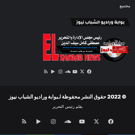
مجتمع
بوابة وراديو الشباب نيوز
‫X
فيسبوك
ساوند
‫YouTube
انستقرام
‏Google
ملخص
كلاود
Play
الموقع
RSS
© 2022 حقوق النشر محفوظة لـبوابة وراديو الشباب نيوز
بقلم رئيس التحرير
فيسبوك
‫X
‫YouTube
ساوند
انستقرام
‏Google
ملخص