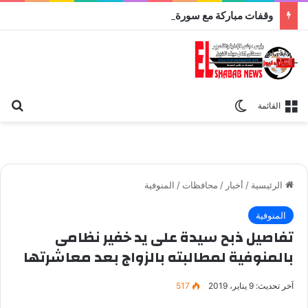
وقفات مباركة مع سورة الحج.. الجامع الأزهر يعقد اليوم ملتقى القضايا المعاصرة اليوم
بح
الوضع المظلم
القائمة
الرئيسية
/
أخبار
/
محافظات
/
المنوفية
المنوفية
تفاصيل ذبح سيدة على يد خفير نظامى
بالمنوفية لمطالبته بالزواج بعد معاشرتها
آخر تحديث: 9 يناير، 2019
517