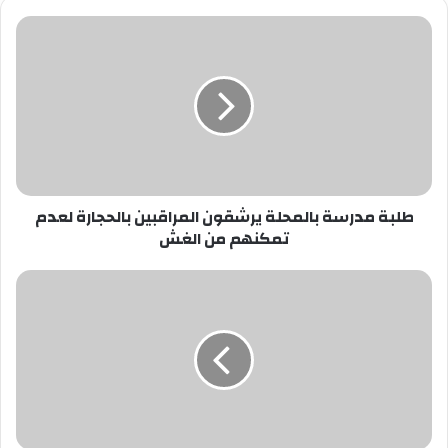
طلبة
مدرسة
بالمحلة
يرشقون
المراقبين
بالحجارة
لعدم
تمكنهم
من
طلبة مدرسة بالمحلة يرشقون المراقبين بالحجارة لعدم
الغش
تمكنهم من الغش
مصدر
أمنى:
"شطة
كشرى"
سر
هروب
أفراد
عصابة
البروفيسور