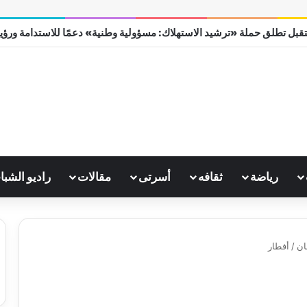
قبل تطلق حملة «ترشيد الاستهلاك: مسؤولية وطنية» دعمًا للاستدامة ورؤية مص
رياضة
ثقافه
أسرتى
مقالات
راديو الشبا
/
أفطار