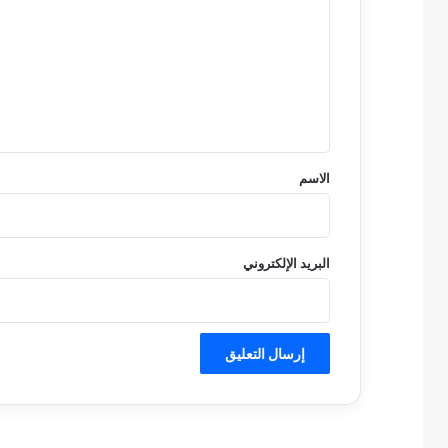
ت
ع
ل
ي
ق
*
الاسم
البريد الإلكتروني