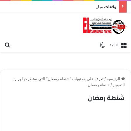
وقفات مباركة مع سورة الحج.. الجامع الأزهر يعقد اليوم ملتقى القضايا المعاصرة اليوم
بح
الوضع المظلم
القائمة
الرئيسية
/
تعرف على محتويات "شنطة رمضان" التي ستطرحها وزارة
التموين
/
شنطة رمضان
شنطة رمضان