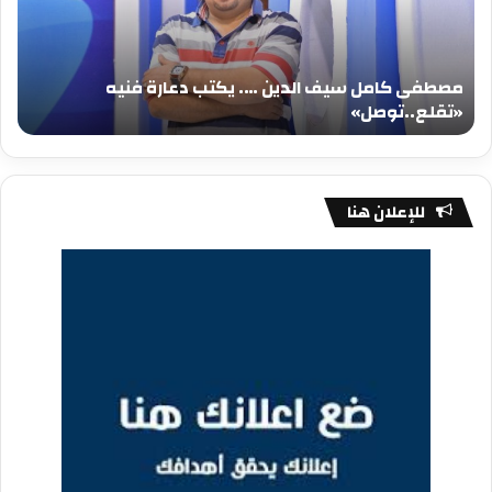
يكتب
يكت
دعارة
عيد
فنيه
المي
مصطفى كامل سيف الدين …. يكتب دعارة فنيه
«تقلع..توصل»
الم
«تقلع..توصل»
م
للإعلان هنا