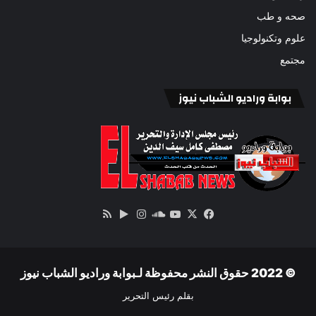
صحه و طب
علوم وتكنولوجيا
مجتمع
بوابة وراديو الشباب نيوز
‫X
فيسبوك
ساوند
‫YouTube
انستقرام
‏Google
ملخص
كلاود
Play
الموقع
RSS
© 2022 حقوق النشر محفوظة لـبوابة وراديو الشباب نيوز
بقلم رئيس التحرير