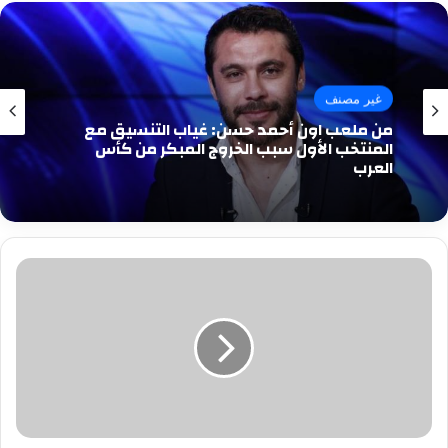
غير مصنف
من ملعب اون أحمد حسن: غياب التنسيق مع
المنتخب الأول سبب الخروج المبكر من كأس
العرب
علي
جمعة
يوضح
حكم
طلاق
الزوجة
بوثيقة
فقط
دون