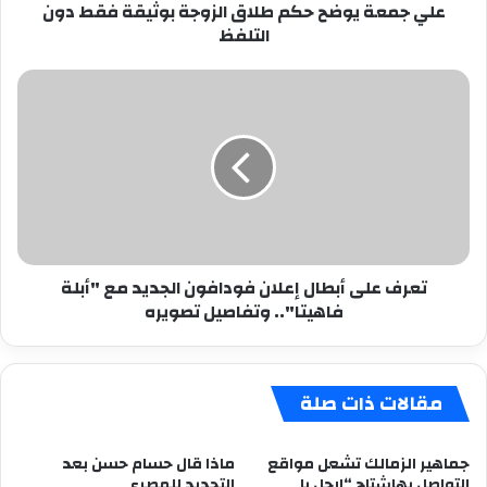
علي جمعة يوضح حكم طلاق الزوجة بوثيقة فقط دون
التلفظ
التلفظ
تعرف
على
أبطال
إعلان
فودافون
الجديد
مع
"أبلة
فاهيتا"..
تعرف على أبطال إعلان فودافون الجديد مع "أبلة
وتفاصيل
فاهيتا".. وتفاصيل تصويره
تصويره
مقالات ذات صلة
جماهير الزمالك تشعل مواقع
ماذا قال حسام حسن بعد
التواصل بهاشتاج “ارحل يا
التجديد للمصري