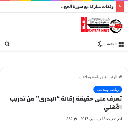
وقفات مباركة مع سورة الحج.. الجامع الأزهر يعقد اليوم ملتقى القضايا المعاصرة اليوم
بح
الوضع المظلم
القائمة
الرئيسية
/
رياضة وملاعب
رياضة وملاعب
تعرف على حقيقة إقالة “البدري” من تدريب
الأهلي
آخر تحديث: 18 ديسمبر، 2017
352
حسام البدرى