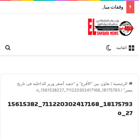
وقفات مباركة مع سورة الحج.. الجامع الأزهر يعقد اليوم ملتقى القضايا المعاصرة اليوم
بح
الوضع المظلم
القائمة
الرئيسية
/
تعاون بين "الأقرع" و "حفيد أصغر وزير للداخلية فى تاريخ
مصر"
/
18175793_711220302417168_1561538227_o
18175793_711220302417168_15615382
27_o