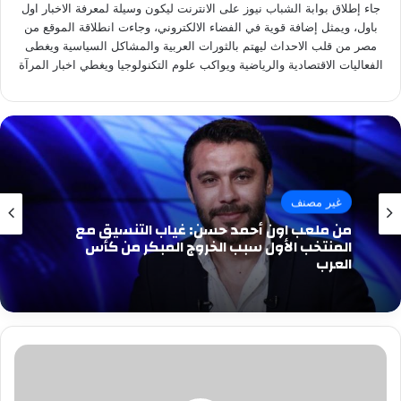
جاء إطلاق بوابة الشباب نيوز على الانترنت ليكون وسيلة لمعرفة الاخبار اول
باول، ويمثل إضافة قوية في الفضاء الالكتروني، وجاءت انطلاقة الموقع من
مصر من قلب الاحداث ليهتم بالثورات العربية والمشاكل السياسية ويغطى
الفعاليات الاقتصادية والرياضية ويواكب علوم التكنولوجيا ويغطي اخبار المرآة
غير مصنف
من ملعب اون أحمد حسن: غياب التنسيق مع
المنتخب الأول سبب الخروج المبكر من كأس
العرب
الأرصاد:
طقس
الأربعاء