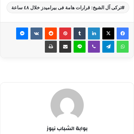
تركى آل الشيخ: قرارات هامة فى بيراميدز خلال ٤٨ ساعة
لينكدإن
بينتيريست
ماسنجر
واتساب
تيلقرام
ڤايبر
لاين
مشاركة عبر البريد
طباعة
بوابة الشباب نيوز