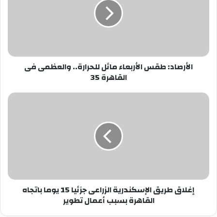
مائل
للحرارة..
والعظمى
فى
القاهرة
35
الأرصاد: طقس الأربعاء مائل للحرارة.. والعظمى فى
القاهرة 35
إغلاق
طريق
الإسكندرية
الزراعى
جزئيا
15
يوما
باتجاه
القاهرة
إغلاق طريق الإسكندرية الزراعى جزئيا 15 يوما باتجاه
بسبب
القاهرة بسبب أعمال تطوير
أعمال
تطوير