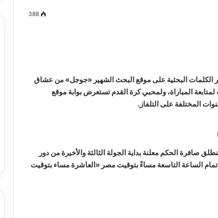
388
مصطفى
كامل
سيف
كثر الكلمات البحثية على موقع البحث الشهير «جوجل» من عشاق
الدين
متابعة المباراة، ولمحبي كرة القدم تستعرض بوابة موقع
….
ات المختلفة على التلفاز.
يكتب
ميلاد
جديد
 الدين …. يكتب
مصطفى كامل سيف الدين …. يكتب
را القرن 21
ميلاد جديد
لق صافرة الحكم معلنة بداية الجولة الثالثة والأخيرة من دور
تمام الساعة التاسعة مساءً بتوقيت مصر «العاشرة مساء بتوقيت