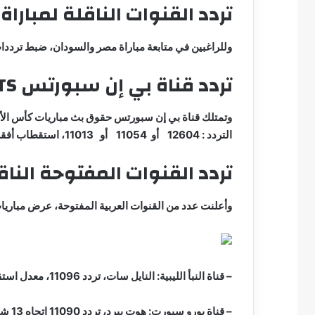
تردد القنوات الناقلة لمبار
وللراغبين في متابعة مباراة مصر والسودان، ضبط ترددات
تردد قناة بي إن سبورتس beIN SPORTS
وتمتلك قناة بي إن سبورتس حقوق بث مباريات كأس الأمم 
التردد : 12604 أو 11054 أو 11013، استقطاب أفقي، معامل الترميز 27500، معادل تصحيح الخطأ 3/2
تردد القنوات المفتوحة النا
وأعلنت عدد من القنوات العربية المفتوحة، عرض مباريات 
– قناة النبأ الليبية: النايل سات، تردد 11096، معدل استقطاب أفقي، معدل ترميز 27500.
– قناة يورو سبورت: هوت بيرد، تردد 11090 اتجاه 13 شرقًا، عمودي، معدل الترميز 27500، على 3/4 ارديتو 2.