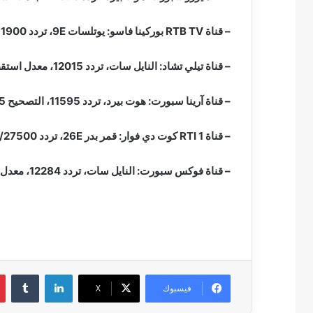
– قناة RTB TV بوركينا فاسو: يوتلسات 9E، تردد 11900/H، معدل ترميز 27500.
– قناة تيلي تشاد: النايل سات، تردد 12015، معدل استقطاب أفقي، معدل ترميز 27500.
– قناة آرينا سبورت: هوت بيرد، تردد 11595، التصحيح 6/5، استقطاب عمودي، معدل الترميز 27500.
– قناة RTI 1 كوت دي فوار: قمر بدر 26E، تردد 11996/27500 H.
– قناة فوكس سبورت: النايل سات، تردد 12284، معدل استقطاب أفقي، معدل ترميز 27500.
لينكدإن
فيسبوك
‫X