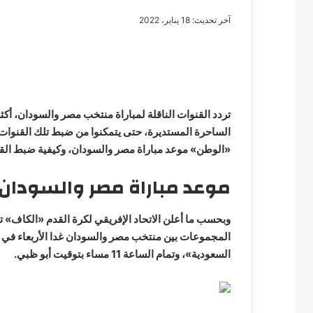
آخر تحديث: 18 يناير، 2022
مصطفى
كامل
سيف
تردد القنوات الناقلة لمباراة منتخب مصر والسودان، أ
الدين
الساحرة المستديرة، حتى يتمكنوا من ضبط تلك القنوات ل
….
«الوطن» موعد مباراة مصر والسودان، وكيفية ضبط القنو
يكتب
مايسه
موعد مباراة مصر والسودان
عطوه
مصطفى كامل سيف
كليوباترا
مايسه عطوه كليوبات
القرن
وبحسب ما أعلن الاتحاد الإفريقي لكرة القدم «الكاف» تنط
21
المجموعات بين منتخب مصر والسودان غدا الأربعاء في 
السعودية»، وتمام الساعة 11 مساء بتوقيت أبو ظبي.