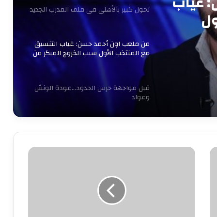
 غياب
تحول كبير بالأهلي في ملف المدرب الجديد
ول
كأس
من ملعب اون أحمد حسن: غياب التنسيق
مع المنتخب الأول سبب الخروج المبكر من
كأس العرب
قبل مواجهة حرس الحدود…عودة الونش
وعواد
30 مليون جنيه ولاعب.. الخطيب يتدخل
شخصيًا لحسم صفقة حامد حمدان
الآن|
استعلم
عن
رسميًا.. مصر تتولى رئاسة اللجنة الحكومية
فاتورة
الدولية للتربية البدنية والرياضة باليونسكو
التليفون
الأرضي
يناير