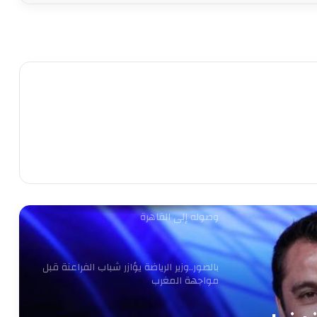
الأهلي يفاوض أشرف داري على الرحيل..
وحل أخير لإنقاذ الموقف
ثنائي شاب يلفت انتباه ييس توروب في
الأهلي
بعد الاعتذار وتنازل الزمالك.. الأعلى للإعلام
يحفظ الشكوى المقدمة ضد خالد طلعت
عاجل.. أول طلب من الخطيب لـ ريفيرو بعد
وصوله إلى القاهرة
بالصور..وزير الرياضة يؤازر شباب الفراعنة قبل
مواجهة المغرب