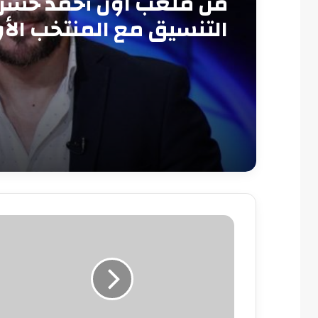
من ملعب اون أحمد حسن:
التنسيق مع المنتخب الأ
سبب الخروج المبكر من 
العرب
الفرق
بين
الإصابة
بأوميكرون
ونزلات
البرد..
الأعراض