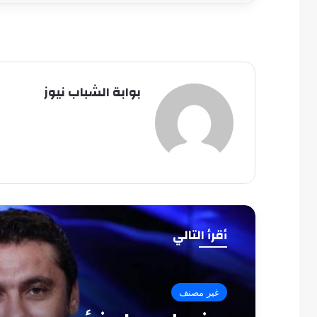
بوابة الشباب نيوز
أقرأ التالي
غير مصنف