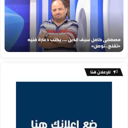
سيف
سي
الدين
الد
….
….
يكتب
يكت
دعارة
عيد
فنيه
المي
مصطفى كامل سيف الدين …. يكتب دعارة فنيه
«تقلع..توصل»
الم
«تقلع..توصل»
م
للإعلان هنا