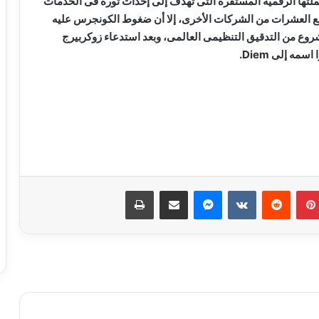
 لأول مرة عن فكرة عملتها الرقمية المستقرة التى تهدف إلى إحداث ثورة فى الخدمات
 مع العشرات من الشركات الأخرى، إلا أن ضغوط الكونجرس عليه
شروع من التدقيق التنظيمى العالمى، وبعد استدعاء زوكربيرج
ه إلى Diem.
إنستجرام تعتزم تقييد المحتوى الموصى به
للمستخدمين صغار السن
بينتيريست
ماسنجر
مشاركة عبر البريد
طباعة
ميزة جديدة من آبل تحذر الأطفال من الصور
العارية
كيف تفتح أكثر من حساب واتساب على
نفس الجهاز؟