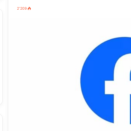
2٬209
مصطفى
كامل
سيف
الدين
….
يكتب
ميلاد
جديد
 الدين …. يكتب
مصطفى كامل سيف الدين …. يكتب
را القرن 21
ميلاد جديد