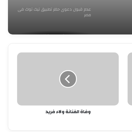
عدم قبول دعوى حظر تطبيق تيك توك فى
مصر
عمرو طلعت: الاتصالات وتكنولوجيا
المعلومات الأعلى نموا بين قطاعات
الدولة
وفاة
الفنانة
إنستجرام تعتزم تقييد المحتوى الموصى به
للمستخدمين صغار السن
ولاء
فريد
ميزة جديدة من آبل تحذر الأطفال من الصور
العارية
وفاة الفنانة ولاء فريد
كيف تفتح أكثر من حساب واتساب على
نفس الجهاز؟