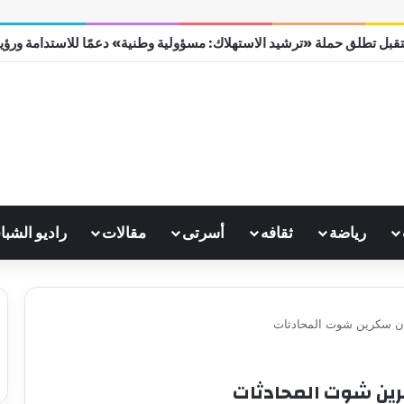
قبل تطلق حملة «ترشيد الاستهلاك: مسؤولية وطنية» دعمًا للاستدامة ورؤية مص
رياضة
ثقافه
أسرتى
مقالات
راديو الشبا
ن سكرين شوت المحادثات
ين شوت المحادثات