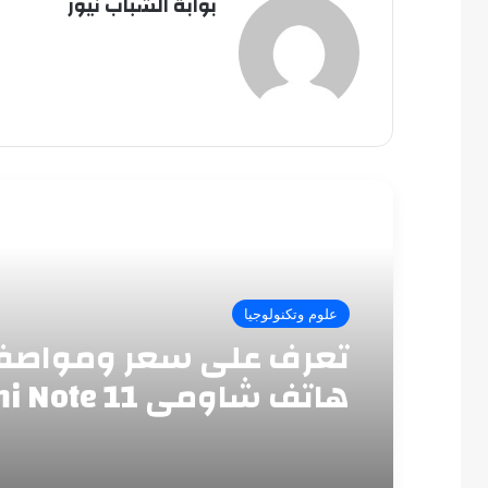
بوابة الشباب نيوز
أقرأ التالي
علوم وتكنولوجيا
تعرف على سعر ومواصف
هاتف شاومى Redmi Note 11