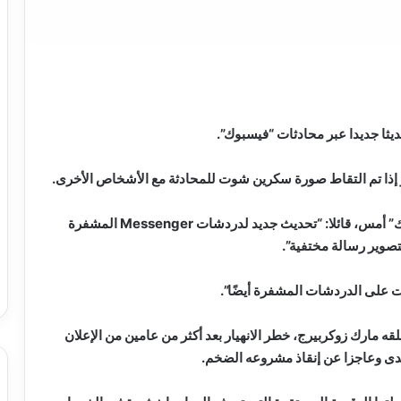
يثا جديدا عبر محادثات “فيسبوك”.
إذا تم التقاط صورة سكرين شوت للمحادثة مع الأشخاص الأخرى.
وكتب زوكربرج، عبر حسابه الرسمي على موقع “فيسبوك” أمس، قائلا: “تحديث جديد لدردشات Messenger المشفرة
تصوير رسالة مختفية”.
ه مارك زوكربيرج، خطر الانهيار بعد أكثر من عامين من الإعلان
يدى وعاجزا عن إنقاذ مشروعه الضخم.