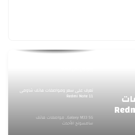
واتساب.. فرصة أخيرة لقبول سياسات
الخصوصية الجديدة
ميزة جديدة من خرائط جوجل .. توجيه لطرق
صديقة للبيئة
دراسة: الأشخاص الذين يؤمنون بالأبراج قد
يكونون أقل ذكاء!
تعرف على سعر ومواصفات هاتف شاومى
ات
Redmi Note 11
Galaxy M33 5G.. مواصفات هاتف
سامسونج الأحدث