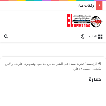
وقفات مباركة مع سورة الحج.. الجامع الأزهر يعقد اليوم ملتقى القضايا المعاصرة اليوم
بح
الوضع المظلم
القائمة
الرئيسية
/
تجريد سيدة في الشرابية من ملابسها وتصويرها عارية.. والأمن
يكشف السبب
/
دعارة
دعارة