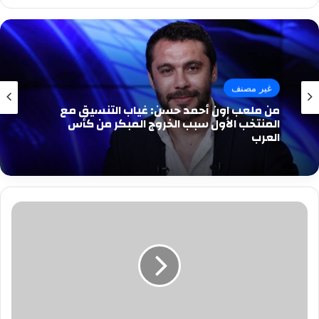
غير مصنف
من ملعب اون أحمد حسن: غياب التنسيق مع
المنتخب الأول سبب الخروج المبكر من كأس
العرب
«دش
بارد»
من
البدرى
للشيخ