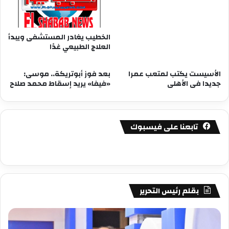
الخطيب يغادر المستشفى ويبدأ
العلاج الطبيعي غدًا
الأسيست يكتب لمتعب عمرا
بعد فوز أبوتريكة.. موسى:
جديدا فى الأهلى
«فيفا» يريد إسقاط محمد صلاح
تابعنا على فيسبوك
بقلم رئيس التحرير
مصطفى
مص
كامل
كام