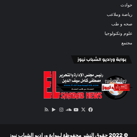
حوادث
رياضة وملاعب
صحه و طب
علوم وتكنولوجيا
مجتمع
بوابة وراديو الشباب نيوز
‫X
فيسبوك
ساوند
‫YouTube
انستقرام
‏Google
ملخص
كلاود
Play
الموقع
RSS
© 2022 حقوق النشر محفوظة لـبوابة وراديو الشباب نيوز