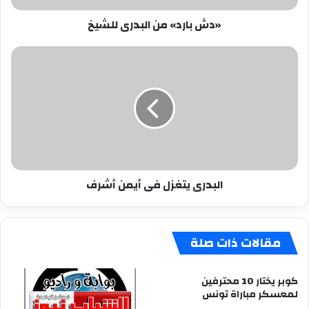
«دش بارد» من البدرى للشيخ
البدرى
يتغزل
فى
أيمن
أشرف
البدرى يتغزل فى أيمن أشرف
مقالات ذات صلة
كوبر يختار 10 محترفين
لمعسكر مباراة تونس