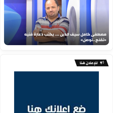
سيف
سي
الدين
الد
….
….
يكتب
يكت
دعارة
عيد
فنيه
المي
مصطفى كامل سيف الدين …. يكتب دعارة فنيه
«تقلع..توصل»
الم
«تقلع..توصل»
م
للإعلان هنا