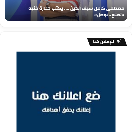
فنيه
المي
مصطفى كامل سيف الدين …. يكتب دعارة فنيه
«تقلع..توصل»
الم
«تقلع..توصل»
م
للإعلان هنا