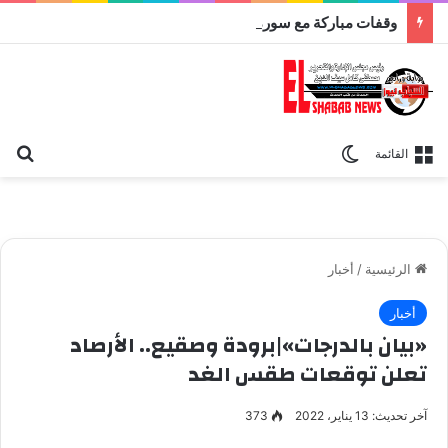
وقفات مباركة مع سورة الحج.. الجامع الأزهر يعقد اليوم ملتقى القضايا المعاصرة اليوم
بح
الوضع المظلم
القائمة
الرئيسية
/
أخبار
أخبار
«بيان بالدرجات»|برودة وصقيع.. الأرصاد
تعلن توقعات طقس الغد
آخر تحديث: 13 يناير، 2022
373