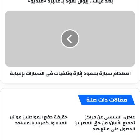
بعد غياب.. إيوان يعود بـ عالبرد «فيديو»
اصطدام
سيارة
بعمود
إنارة
وتلفيات
فى
السيارات
بإمبابة
اصطدام سيارة بعمود إنارة وتلفيات فى السيارات بإمبابة
مقالات ذات صلة
عاجل.. السيسى عن مراكز
حقيقة دفع المواطنين فواتير
تجميع الألبان: من حق المصريين
المياه والكهرباء بالمساجد
الحصول على منتج جيد