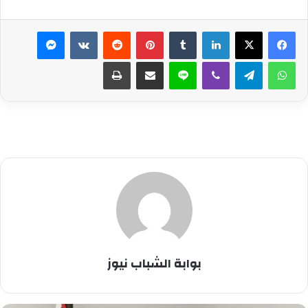
لينكدإن
بينتيريست
ماسنجر
واتساب
تيلقرام
ڤايبر
لاين
مشاركة عبر البريد
طباعة
بوابة الشباب نيوز