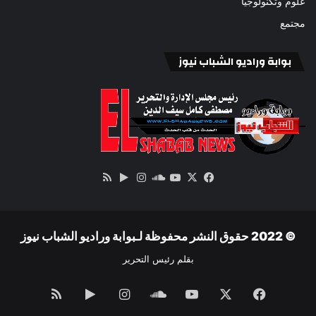
علوم وتكنولوجيا
مجتمع
بوابة وراديو الشباب نيوز
‫X
فيسبوك
ساوند
‫YouTube
انستقرام
‏Google
ملخص
كلاود
Play
الموقع
RSS
© 2022 حقوق النشر محفوظة لـبوابة وراديو الشباب نيوز
بقلم رئيس التحرير
فيسبوك
‫X
‫YouTube
ساوند
انستقرام
‏Google
ملخص