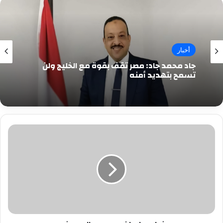
أخبار
جاد محمد جاد: مصر تقف بقوة مع الخليج ولن
تسمح بتهديد أمنه
بعد
غياب..
إيوان
يعود
بـ
عالبرد
«فيديو»