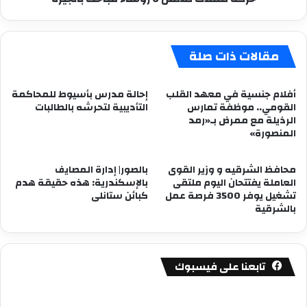
مقالات ذات صلة
أفلام جنسية في معهد القلب
إحالة مدرس بأسيوط للمحاكمة
القومي.. موظفة تمارس
التأديبية لتحرشه بالطالبات
الرذيلة مع ممرض بـ«رمد
المنصورة»
محافظ الشرقيه و وزير القوى
بالصور| إدارة المصايف
العاملة يفتتحان اليوم ملتقى
بالإسكندرية: هذه حقيقة هدم
تشغيل يوفر 3500 فرصة عمل
كبائن ستانلى
بالشرقية
تابعنا على فيسبوك