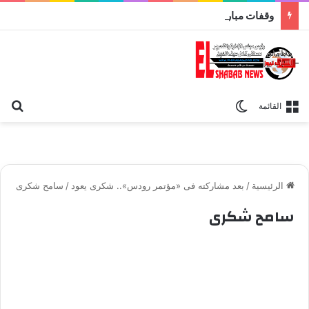
وقفات مباركة مع سورة الحج.. الجامع الأزهر يعقد اليوم ملتقى القضايا المعاصرة اليوم
بح
الوضع المظلم
القائمة
الرئيسية
/
بعد مشاركته فى «مؤتمر رودس».. شكرى يعود
/
سامح شكرى
سامح شكرى