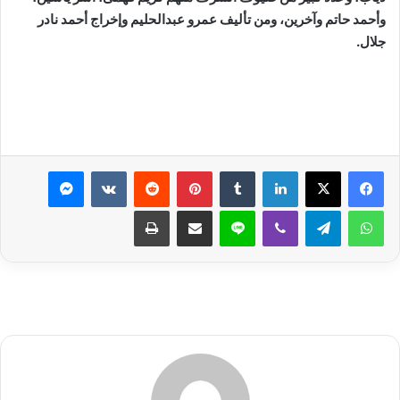
وأحمد حاتم وآخرين، ومن تأليف عمرو عبدالحليم وإخراج أحمد نادر
جلال.
لينكدإن
بينتيريست
ماسنجر
واتساب
تيلقرام
ڤايبر
لاين
مشاركة عبر البريد
طباعة