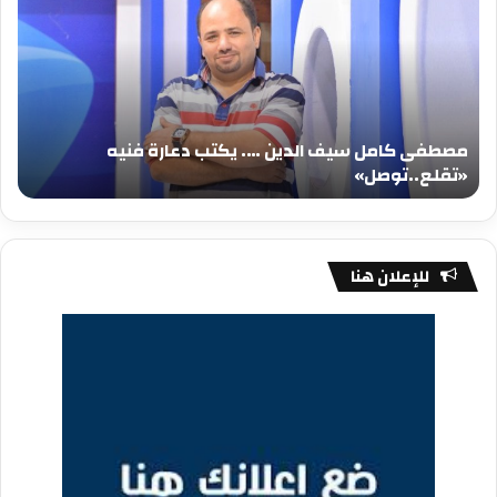
سيف
سي
الدين
الد
….
….
يكتب
يكت
دعارة
عيد
فنيه
المي
مصطفى كامل سيف الدين …. يكتب دعارة فنيه
«تقلع..توصل»
الم
«تقلع..توصل»
م
للإعلان هنا