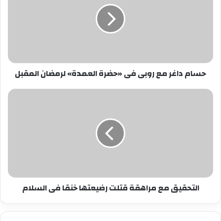
روبى
فى
«حضرة
العمدة»
لرمضان
المقبل
حسام داغر مع روبى فى «حضرة العمدة» لرمضان المقبل
التحقيق
مع
مراهقة
قتلت
رضيعتها
خنقا
فى
السلام
التحقيق مع مراهقة قتلت رضيعتها خنقا فى السلام