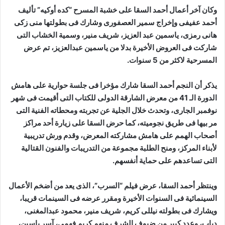
وكان آخر أعمال أحمد السقا على خشبة المسرح “كده أوكيه” تأليف
أحمد عفيفى وإخراج سمير العصفورى وشارك فى بطولتها منى زكى
هانى رمزى، ياسمين عبد العزيز، شريف منير، وسمية الخشاب التى
شاركت فى العروض الأخيرة بدلا من ياسمين عبدالعزيز، تم عرض
المسرحية لاكثر من 5 سنوات.
يذكر أن النجم أحمد السقا شارك مؤخرا فى جلسة حوارية على هامش
الدورة الـ 41 من معرض الشارقة الدولى للكتاب التى أقيمت فى شهر
نوفمبر الجارى، وتحدث خلال الجلية عن تجربته ومحطاته الفنية التى
مر بيها فى طريق نجوميته، كما حرض السقا على زيارة أحد مراكز
أصحاب الهمم على هامش مشاركته المعرض، وقدم ورش تدريبية
لأبناء المركز، ومنح الطلبة مجموعة من التدريبات والفنون القتالية
التى تساعدهم على حماية أنفسهم.
وينتظر أحمد السقا، عرض فيلم “السرب”، الذى يعد من أضخم الأعمال
السينمائية فى السنوات الأخيرة ومقرر عرضه فى السينمات قريبا،
ويشارك فى بطولته نيللى كريم، شريف منير، محمود عبدالمغنى،
دياب، وعدد كبير من ضيوف الشرف منهم كريم فهمى، آسر ياسين،