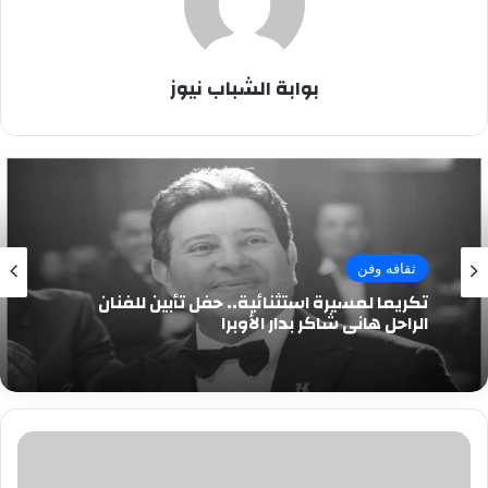
بوابة الشباب نيوز
ثقافه وفن
تكريما لمسيرة استثنائية.. حفل تأبين للفنان
الراحل هاني شاكر بدار الأوبرا
حسام
داغر
مع