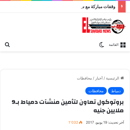
وقفات مباركة مع سورة الحج.. الجامع الأزهر يعقد اليوم ملتقى القضايا المعاصرة اليوم
بح
الوضع المظلم
القائمة
الرئيسية
/
أخبار
/
محافظات
دمياط
محافظات
بروتوكول تعاون لتأمين منشآت دمياط بـ9
ملايين جنيه
آخر تحديث: 19 يونيو، 2017
1٬032
محافظ دمياط