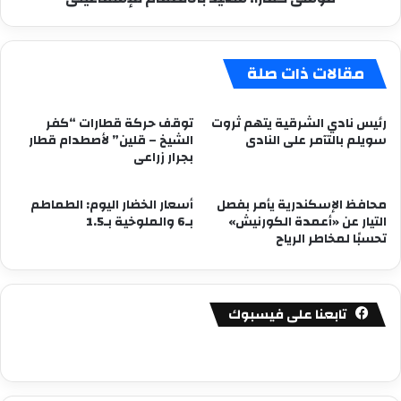
مقالات ذات صلة
رئيس نادي الشرقية يتهم ثروت
توقف حركة قطارات “كفر
سويلم بالتآمر على النادى
الشيخ – قلين” لأصطدام قطار
بجرار زراعى
محافظ الإسكندرية يأمر بفصل
أسعار الخضار اليوم: الطماطم
التيار عن «أعمدة الكورنيش»
بـ6 والملوخية بـ1.5
تحسبًا لمخاطر الرياح
تابعنا على فيسبوك