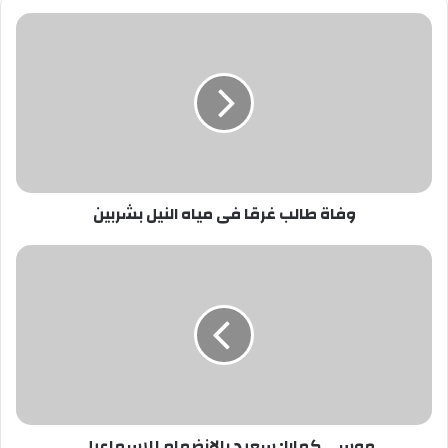
وفاة
طالب
غرقا
فى
مياه
النيل
بشربين
وفاة طالب غرقا فى مياه النيل بشربين
موسى
كمارا:
سعيد
بالانضمام
للإسماعيلى
موسى كمارا: سعيد بالانضمام للإسماعيلى