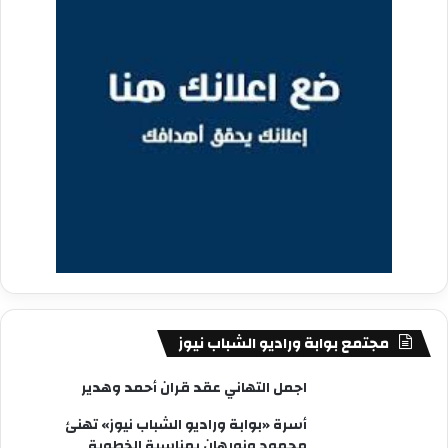
مجتمع بوابة وراديو الشباب نيوز
اجمل التهاني عقد قران أحمد وهدير
أسرة «بوابة وراديو الشباب نيوز» تهنئ
محمود ونورهان بمناسبة الخطوبة