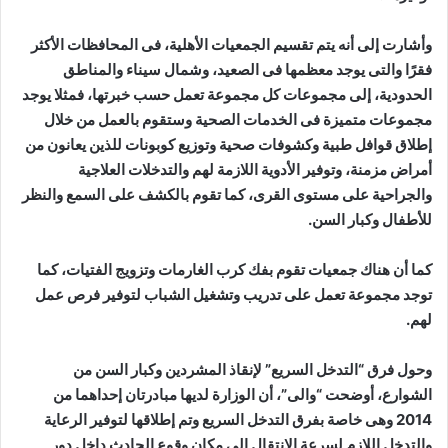
وأشارت إلى أنه يتم تقسيم الجمعيات الأهلية، فى المحافظات الأكثر
فقرًا والتى يوجد معظمها فى الصعيد، وشمال سيناء والمناطق
الحدودية، إلى مجموعات كل مجموعة تعمل حسب خبرتها، فمثلا يوجد
مجموعات متميزة فى الخدمات الصحية وستقوم بالعمل من خلال
إطلاق قوافل طبية وكشوفات صحية وتوزيع كوبونات للذين يعانون من
أمراض مزمنة، وتوفير الأدوية اللازمة لهم والتدخلات العلاجية
والجراحية على مستوى القرى، كما تقوم بالكشف على السمع والنظر
للأطفال وكبار السن.
كما أن هناك جمعيات تقوم بفك كرب الغارمات وتزويج الفتيات، كما
توجد مجموعة تعمل على تدريب وتشغيل الشباب لتوفير فرص عمل
لهم.
وحول فرق “التدخل السريع” لإنقاذ المشردين وكبار السن من
الشوارع، أوضحت “والى”، أن الوزارة لديها مبادرتان إحداهما من
2014 وهى خاصة بفرق التدخل السريع وتم إطلاقها لتوفير الرعاية
والتدخل اللازم لسرعة الانتقال إلى مكان وقوع الحادث داخل دور