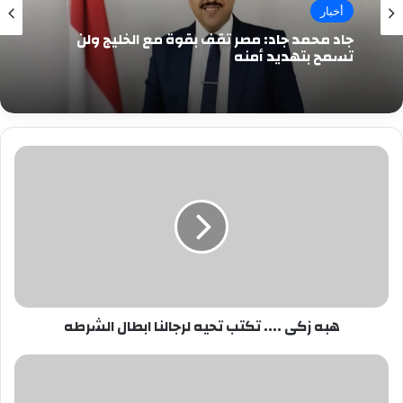
أخبار
جاد محمد جاد: مصر تقف بقوة مع الخليج ولن
تسمح بتهديد أمنه
هبه
زكى
....
تكتب
تحيه
لرجالنا
ابطال
الشرطه
هبه زكى .... تكتب تحيه لرجالنا ابطال الشرطه
كتلة
ستات
وشباب