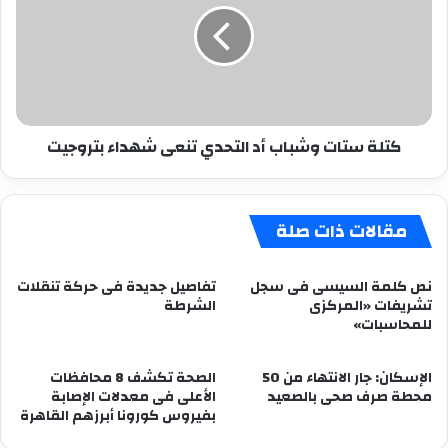
أد
التحدي
تنعى
شهداء
بتروجيت
كتلة ستات وشباب أد التحدي تنعى شهداء بتروجيت
مقالات ذات صلة
نص كلمة السيسى فى سجل
تفاصيل جديدة فى حركة تنقلات
تشريفات «المركزى
الشرطة
للمحاسبات»
الإسكان: جار الانتهاء من 50
الصحة تكشف 8 محافظات
محطة صرف صحى بالصعيد
الأعلى فى معدلات الإصابة
بفيروس كورونا أبرزهم القاهرة