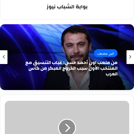
بوابة الشباب نيوز
غير مصنف
من ملعب اون أحمد حسن: غياب التنسيق مع
المنتخب الأول سبب الخروج المبكر من كأس
العرب
تفاصيل
...لو
عرفت
مميزات
عداد