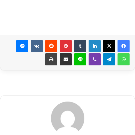
لينكدإن
بينتيريست
ماسنجر
واتساب
تيلقرام
ڤايبر
لاين
مشاركة عبر البريد
طباعة