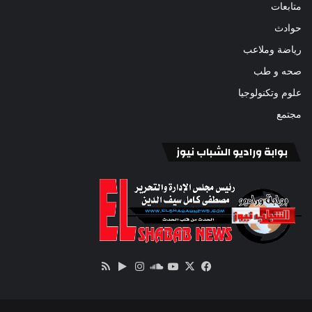
متابعات
حوادث
رياضة وملاعب
صحه و طب
علوم وتكنولوجيا
مجتمع
بوابة وراديو الشباب نيوز
‫X
فيسبوك
ساوند
‫YouTube
انستقرام
‏Google
ملخص
كلاود
Play
الموقع
RSS