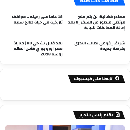
مقالات ذات صلة
مصادر قضائية: لن يتم منع
18 عاما على رحيله .. مواقف
مرتضى منصور من السفر إلا بعد
تاريخية فى حياة صالح سليم
إحالة المخالفات للنيابة
شريف إكرامى يطالب البدرى
بعد قليل بث حي HD | مباراة
بفرصة جديدة
مصر اوروجواي كأس العالم
روسيا 2018
تابعنا على فيسبوك
بقلم رئيس التحرير
مصطفى
مص