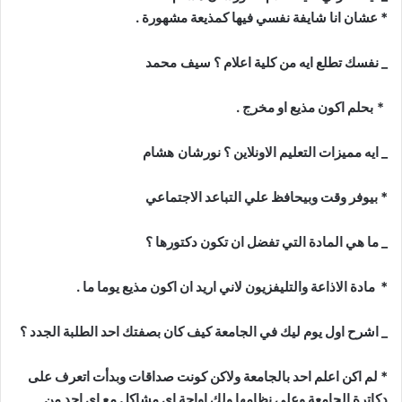
* عشان انا شايفة نفسي فيها كمذيعة مشهورة .
_ نفسك تطلع ايه من كلية اعلام ؟
سيف محمد
*
بحلم اكون مذيع او مخرج .
_ ايه مميزات التعليم الاونلاين ؟
نورشان هشام
* بيوفر وقت وبيحافظ علي التباعد الاجتماعي
_ ما هي المادة التي تفضل ان تكون دكتورها ؟
* مادة الاذاعة والتليفزيون لاني اريد ان اكون مذيع يوما ما .
_ اشرح اول يوم ليك في الجامعة كيف كان بصفتك احد الطلبة الجدد ؟
* لم اكن اعلم احد بالجامعة ولاكن كونت صداقات وبدأت اتعرف على
دكاترة الجامعة وعلى نظامها ولك اواجة اي مشاكل مع اي احد من