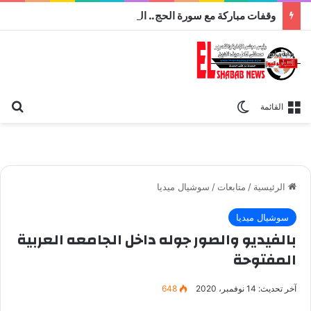
وقفات مباركة مع سورة الحج.. الجامع الأزهر يعقد اليوم ملتقى القضايا المعاصرة اليوم
بح
الوضع المظلم
القائمة
الرئيسية
/
متابعات
/
سوشيال ميديا
سوشيال ميديا
بالفيديو والصور جوله داخل الجامعه العربية
المفتوحة
آخر تحديث: 14 نوفمبر، 2020
648