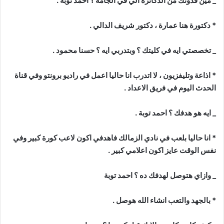
_ مين قدوتك من الدكاترة الي في الجامة ؟ احمد توبة .
* دكتورة هنا عمارة ، دكتور شريف الدالي .
_ تخصصتي ايه في كليتك ؟ وبتدربي ايه ؟ حسنا محمود .
* اذاعة وتليفزيون ، لا اتدرب انا حاليا اعمل في راديو برونتو وفي قناة
الحدث اليوم في فريق الاعداد .
_ ايه هو هدفك ؟ احمد توبة .
* انا حاليا بلعب في نادي الزمالك فاهدفي اكون لاعب كورة كبير وفي
نفس الوقت عايز اكون اعلامي كبير .
_ وازاي هتوصل لهدفك ده ؟ احمد توبة
* بالجهد والتعب انشاء الله هوصل .