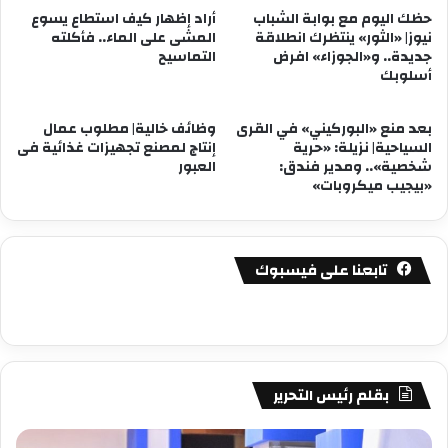
حظك اليوم مع بوابة الشباب
أراد إظهار كيف استطاع يسوع
نيوز| «الثور» ينتظرك انطلاقة
المشى على الماء.. فأكلته
جديدة.. و«الجوزاء» افرض
التماسيح
أسلوبك
بعد منع «البوركيني» في القرى
وظائف خالية| مطلوب عمال
السياحية| نزيلة: «حرية
إنتاج لمصنع تجهيزات غذائية فى
شخصية».. ومدير فندق:
العبور
«بيجيب ميكروبات»
تابعنا على فيسبوك
بقلم رئيس التحرير
مصطفى
مص