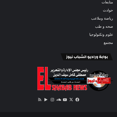
متابعات
حوادث
رياضة وملاعب
صحه و طب
علوم وتكنولوجيا
مجتمع
بوابة وراديو الشباب نيوز
‫X
فيسبوك
ساوند
‫YouTube
انستقرام
‏Google
ملخص
كلاود
Play
الموقع
RSS