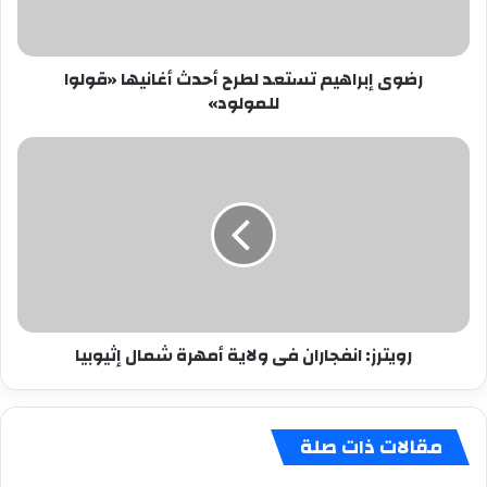
«قولوا
للمولود»
رضوى إبراهيم تستعد لطرح أحدث أغانيها «قولوا
للمولود»
رويترز:
انفجاران
فى
ولاية
أمهرة
شمال
إثيوبيا
رويترز: انفجاران فى ولاية أمهرة شمال إثيوبيا
مقالات ذات صلة