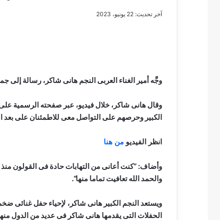
آخر تحديث: 22 يونيو، 2023
مصطفى
كامل
سيف
وجَّه أمير الغناء العربى النجم هانى شاكر، رسالة إلى 
الدين
….
وقال هانى شاكر، خلال فيديو، عبر صفحته الرسمية عل
يكتب
الكبير وحرصهم على التواصل معى للاطمئنان على بعد الع
مايسه
عطوه
مصطفى كامل سيف
كليوباترا
انظر الفيديو
من هنا
مايسه عطوه كليوبات
القرن
21
وأضاف: “كنت أعانى من التهابات حادة فى القولون منذ ف
والحمد الله تعافيت تماما منها”.
الحفلات التى يقدمها هانى شاكر فى عديد من الدول منها 