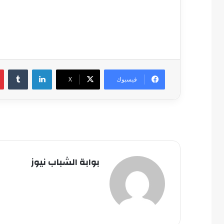
لينكدإن
فيسبوك
‫X
بوابة الشباب نيوز