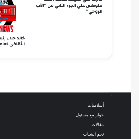
فلوكس علي الجزء الثاني من “الأب
الروحي”
خالد جلال رئيس
الثقافى لعام 
أسلاميات
حوار مع مسئول
مقالات
نجم الشباب