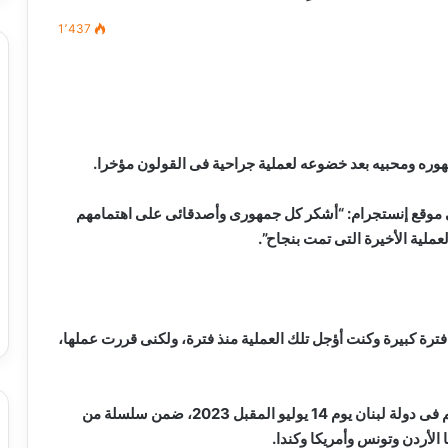
1٬437
مصطفى
كامل
سيف
جمهوره ومحبيه بعد خضوعه لعملية جراحية فى القولون مؤخرا.
الدين
….
ى موقع إنستجرام: “أشكر كل جمهورى وأصدقائى على اهتمامهم
يكتب
ملية الأخيرة التى تمت بنجاح”.
ميلاد
جديد
 الدين …. يكتب
مصطفى كامل سيف الدين …. يكتب
را القرن 21
ميلاد جديد
ترة كبيرة وكنت أؤجل تلك العملية منذ فترة، ولكنى قررت عملها،
ويستعد النجم الكبير هانى شاكر، لإحياء حفل غنائى ضخم فى دولة لبنان يوم 14 يوليو المقبل 2023، ضمن سلسلة من
الأردن وتونس وأمريكا وكندا.