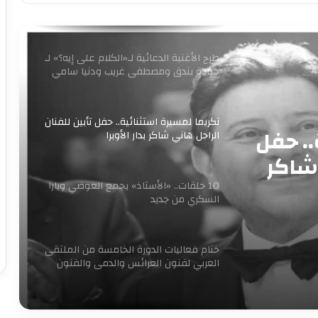
اليهم “
طرح الأغنية الدعائية لـ«الكلام على إيه؟» لـ
حودة بندق ومصطفى غريب ودنيا سامي
تكريما لمسيرة استثنائية.. حفل تأبين للفنان
.. حفل
الراحل هاني شاكر بدار الأوبرا
 شاكر
10 حلقات.. «الأستاذ» يجمع العوضي ويارا
السكري من جديد
ختام فعاليات الدورة الخامسة من الملتقى
العربي لفنون العرائس والدمى والفنون
المجاورة
«آخر جولة» يفتتح مبادرة 100 ليلة عرض