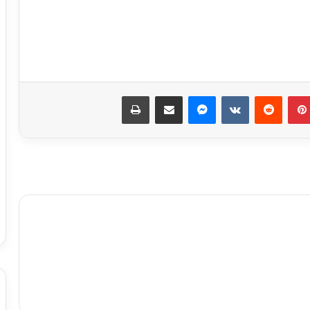
مسلسل “إمام الدعاة” أبرز أعمال الراحل
نبيل الغول
بينتيريست
ماسنجر
مشاركة عبر البريد
طباعة
روجينا لـ أشرف زكي: حبيب عمري وتاج
راسي.. ربنا يحفظ عمرك ليا ولبناتك
9 ملايين جنيه.. إجمالي إيرادات فيلم
«الست» لـ منى زكي في 4 أيام
متحف الفنون الشعبية بأكاديمية الفنون
يستقبل طلاب المعهد العالي للفنون
التطبيقية بأكتوبر
برعاية وزير الثقافة إطلاق مبادرة ” فلنذهب