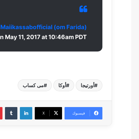
Maiikassabofficial (om Farida)
n
May 11, 2017 at 10:46am PDT
أورتيجا
أوكا
مى كساب
لينكدإن
فيسبوك
‫X