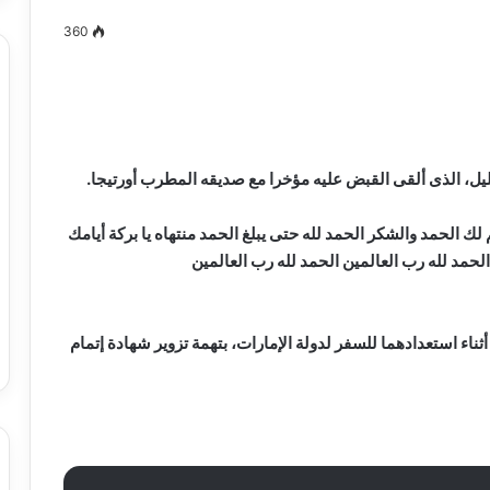
360
مصطفى
كامل
سيف
يل، الذى ألقى القبض عليه مؤخرا مع صديقه المطرب أورتيجا.
الدين
….
 الحمد والشكر الحمد لله حتى يبلغ الحمد منتهاه يا بركة أيامك
يكتب
الحمد لله رب العالمين الحمد لله رب العالمين
ميلاد
جديد
 الدين …. يكتب
مصطفى كامل سيف الدين …. يكتب
را القرن 21
ميلاد جديد
أثناء استعدادهما للسفر لدولة الإمارات، بتهمة تزوير شهادة إتمام