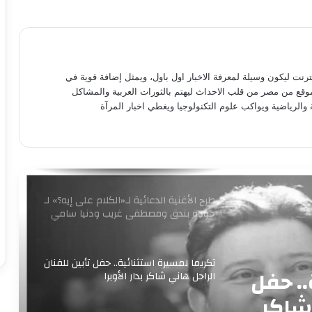
9 ملايين جنيه.. إجمالي إيرادات فيلم
«الست» لـ منى زكي في 4 أيام
متحف الفنون الشعبية بأكاديمية الفنون
نترنت ليكون وسيلة لمعرفة الاخبار اول باول، ويمثل إضافة قوية في
يستقبل طلاب المعهد العالي للفنون
موقع من مصر من قلب الاحداث ليهتم بالثورات العربية والمشاكل
التطبيقية بأكتوبر
 والرياضية ويواكب علوم التكنولوجيا ويغطي اخبار المرآة
برعاية وزير الثقافة إطلاق مبادرة ” فلنذهب
اليهم “
طرح الأغنية الدعائية لـ«الكلام على إيه؟» لـ
حودة بندق ومصطفى غريب ودنيا سامي
تكريما لمسيرة استثنائية.. حفل تأبين للفنان
.. حفل
الراحل هاني شاكر بدار الأوبرا
 شاكر