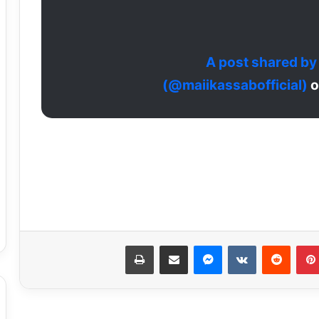
A post shared by 
(@maiikassabofficial)
o
مسلسل “إمام الدعاة” أبرز أعمال الراحل
نبيل الغول
بينتيريست
ماسنجر
مشاركة عبر البريد
طباعة
روجينا لـ أشرف زكي: حبيب عمري وتاج
راسي.. ربنا يحفظ عمرك ليا ولبناتك