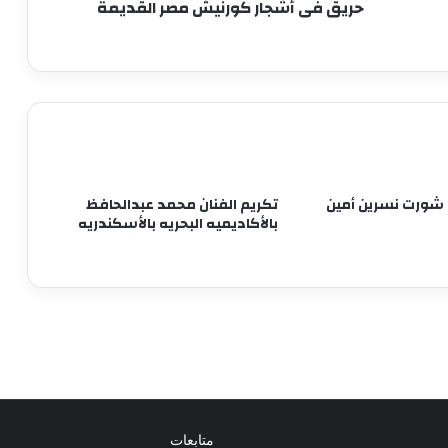
حريق فى أشجار كورنيش مصر القديمة
9 ملايين جنيه.. إجمالي إيرادات فيلم
«الست» لـ منى زكي في 4 أيام
متحف الفنون الشعبية بأكاديمية الفنون
يستقبل طلاب المعهد العالي للفنون
التطبيقية بأكتوبر
برعاية وزير الثقافة إطلاق مبادرة ” فلنذهب
 شورت نسرين أمين
تكريم الفنان محمد عبدالحافظ
اليهم “
بالأكاديميه البحريه بالأسكندريه
طرح الأغنية الدعائية لـ«الكلام على إيه؟» لـ
حودة بندق ومصطفى غريب ودنيا سامي
تكريما لمسيرة استثنائية.. حفل تأبين للفنان
الراحل هاني شاكر بدار الأوبرا
متابعات