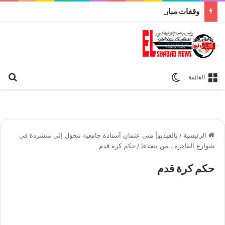
وقفات مباركة مع سورة الحج.. الجامع الأزهر يعقد اليوم ملتقى القضايا المعاصرة اليوم
بح
الوضع المظلم
القائمة
الرئيسية
/
بالفيديو| منى عثمان أستاذة جامعية تتحول إلى متشردة في
شوارع القاهرة.. من ينقذها
/
حكم كرة قدم
حكم كرة قدم