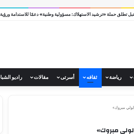
بل تطلق حملة «ترشيد الاستهلاك: مسؤولية وطنية» دعمًا للاستدامة ورؤية مصر
رياضة
ثقافه
أسرتى
مقالات
راديو الشبا
ولي مبروك»
ولي مبروك»