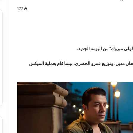
177
مصطفى
كامل
سيف
لي مبروك” من البومه الجديد.
الدين
….
حان مدين، وتوزيع عمرو الخضري، بينما قام بعملية الميكس
يكتب
ميلاد
جديد
 الدين …. يكتب
مصطفى كامل سيف الدين …. يكتب
را القرن 21
ميلاد جديد