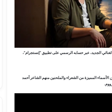
أيام، 3 بوسترات للألبوم الغنائي الجديد، عبر حسابه الرسمي على تطبيق “إنستجرام”،
الأسماء المميزة من الشعراء والملحنين منهم الشاعر أحمد
ووم.