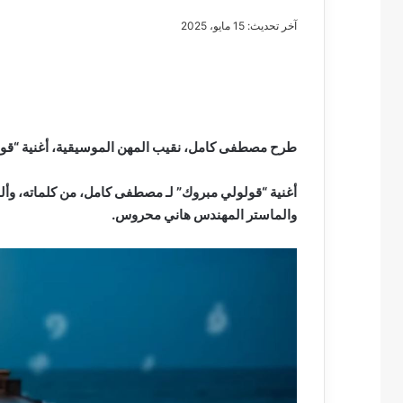
آخر تحديث: 15 مايو، 2025
مصطفى
كامل
سيف
طرح مصطفى كامل، نقيب المهن الموسيقية، أغنية “قولو
الدين
….
أغنية “قولولي مبروك” لـ مصطفى كامل، من كلماته، وأل
يكتب
والماستر المهندس هاني محروس.
مايسه
عطوه
مصطفى كامل سيف
كليوباترا
مايسه عطوه كليوبات
القرن
21