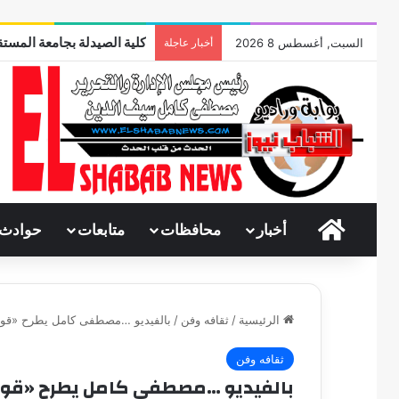
كلية الصيدلة بجامعة المستق
السبت, أغسطس 8 2026
أخبار عاجلة
الرئيسية
أخبار
محافظات
متابعات
حوادث
الرئيسية
/
ثقافه وفن
/
بالفيديو …مصطفى كامل يطرح «قول
ثقافه وفن
بالفيديو …مصطفى كامل يطرح «قول